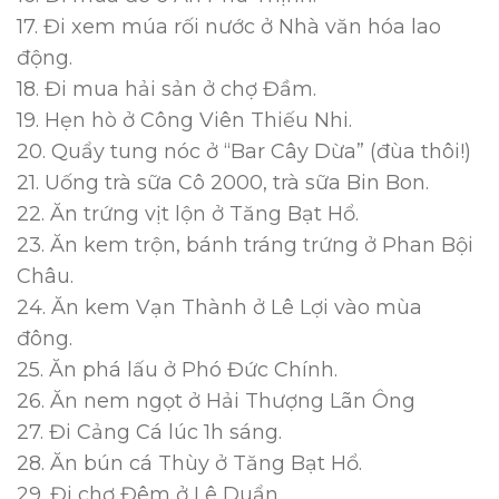
17. Đi xem múa rối nước ở Nhà văn hóa lao
động.
18. Đi mua hải sản ở chợ Đầm.
19. Hẹn hò ở Công Viên Thiếu Nhi.
20. Quẩy tung nóc ở “Bar Cây Dừa” (đùa thôi!)
21. Uống trà sữa Cô 2000, trà sữa Bin Bon.
22. Ăn trứng vịt lộn ở Tăng Bạt Hổ.
23. Ăn kem trộn, bánh tráng trứng ở Phan Bội
Châu.
24. Ăn kem Vạn Thành ở Lê Lợi vào mùa
đông.
25. Ăn phá lấu ở Phó Đức Chính.
26. Ăn nem ngọt ở Hải Thượng Lãn Ông
27. Đi Cảng Cá lúc 1h sáng.
28. Ăn bún cá Thùy ở Tăng Bạt Hổ.
29. Đi chợ Đêm ở Lê Duẩn.