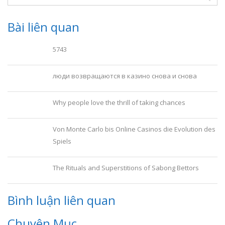
Bài liên quan
5743
люди возвращаются в казино снова и снова
Why people love the thrill of taking chances
Von Monte Carlo bis Online Casinos die Evolution des
Spiels
The Rituals and Superstitions of Sabong Bettors
Bình luận liên quan
Chuyên Mục