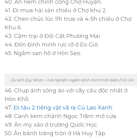
40. Ăn nem chính cống Chợ Huyện.
41. Đi mua hải sản chiều ở Chợ khu 2.
42. Chen chúc lúc 11h trưa và 4-5h chiều ở Chợ
Khu 6.
43. Cắm trại ở Đồi Cát Phương Mai.
44. Đón bình minh rực rỡ ở Eo Gió.
45. Ngắm san hô ở Hòn Sẹo.
Du lịch Quy Nhơn – trải nghiệm ngắm bình minh trên biển ở Eo Gió
46. Chụp ảnh sống ảo với cây cầu độc nhất ở
Hòn Khô.
47.
Đi tàu 2 tiếng vật vã ra Cù Lao Xanh
.
48. Canh kem chảnh Ngọc Trâm mở cửa.
49. Ăn mỳ xào ở trường Quốc Học.
50. Ăn bánh tráng trộn ở Hà Huy Tập.