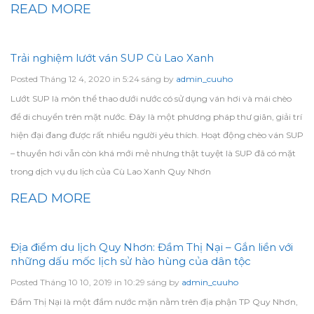
READ MORE
Trải nghiệm lướt ván SUP Cù Lao Xanh
Posted Tháng 12 4, 2020 in 5:24 sáng by
admin_cuuho
Lướt SUP là môn thể thao dưới nước có sử dụng ván hơi và mái chèo
để di chuyển trên mặt nước. Đây là một phương pháp thư giãn, giải trí
hiện đại đang được rất nhiều người yêu thích. Hoạt động chèo ván SUP
– thuyền hơi vẫn còn khá mới mẻ nhưng thật tuyệt là SUP đã có mặt
trong dịch vụ du lịch của Cù Lao Xanh Quy Nhơn
READ MORE
Địa điểm du lịch Quy Nhơn: Đầm Thị Nại – Gắn liền với
những dấu mốc lịch sử hào hùng của dân tộc
Posted Tháng 10 10, 2019 in 10:29 sáng by
admin_cuuho
Đầm Thị Nại là một đầm nước mặn nằm trên địa phận TP Quy Nhơn,