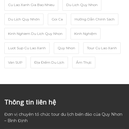
Cu Lao Xanh Gia Bao Nhieu
Du Lich Quy Nhon
Du Lịch Quy Nhơn
Goi Ca
Hướng Dẫn Chính Sách
Kinh Nghiem Du Lich Quy Nhon
Kinh Nghiệm
Luot Sup Cu Lao Xanh
Quy Nhon
Tour Cu Lao Xanh
Ván SUP
Địa Điểm Du Lịch
Ẩm Thực
Thông tin liên hệ
Đơn vị chuyên tổ chức tour du lịch biển đảo của Quy Nhơn
– Bình Định