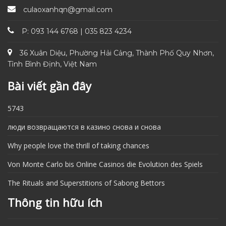
culaoxanhqn@gmail.com
P: 093 144 6768 | 035 823 4234
36 Xuân Diệu, Phường Hải Cảng, Thành Phố Quy Nhơn,
Tỉnh Bình Định, Việt Nam
Bài viết gần đây
5743
люди возвращаются в казино снова и снова
Why people love the thrill of taking chances
Von Monte Carlo bis Online Casinos die Evolution des Spiels
The Rituals and Superstitions of Sabong Bettors
Thông tin hữu ích