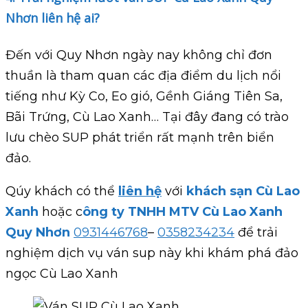
Nhơn liên hệ ai?
Đến với Quy Nhơn ngày nay không chỉ đơn
thuần là tham quan các địa điểm du lịch nổi
tiếng như Kỳ Co, Eo gió, Gềnh Giáng Tiên Sa,
Bãi Trứng, Cù Lao Xanh… Tại đây đang có trào
lưu chèo SUP phát triển rất mạnh trên biển
đảo.
Qúy khách có thể
liên hệ
với
khách sạn Cù Lao
Xanh
hoặc c
ông ty TNHH MTV Cù Lao Xanh
Quy Nhơn
0931446768
–
0358234234
để trải
nghiệm dịch vụ ván sup này khi khám phá đảo
ngọc Cù Lao Xanh