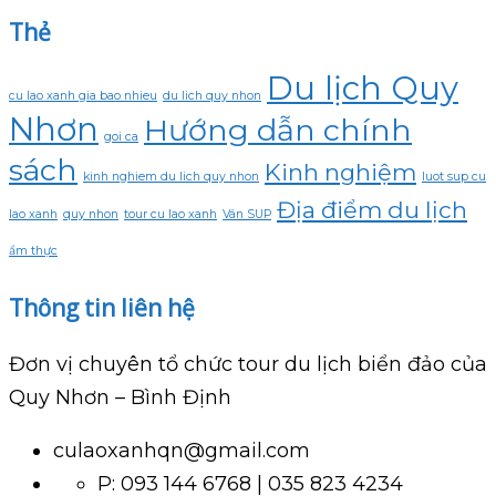
Thẻ
Du lịch Quy
cu lao xanh gia bao nhieu
du lich quy nhon
Nhơn
Hướng dẫn chính
goi ca
sách
Kinh nghiệm
kinh nghiem du lich quy nhon
luot sup cu
Địa điểm du lịch
lao xanh
quy nhon
tour cu lao xanh
Ván SUP
ẩm thực
Thông tin liên hệ
Đơn vị chuyên tổ chức tour du lịch biển đảo của
Quy Nhơn – Bình Định
culaoxanhqn@gmail.com
P: 093 144 6768 | 035 823 4234