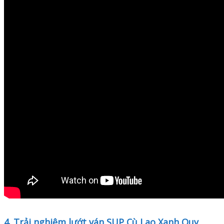
4. Trải nghiệm lướt ván SUP Cù Lao Xanh Quy