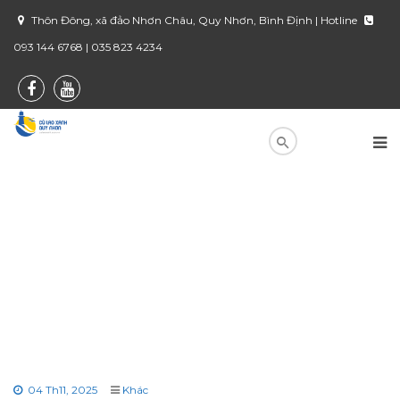
Thôn Đông, xã đảo Nhơn Châu, Quy Nhơn, Bình Định | Hotline
093 144 6768 | 035 823 4234
04 Th11, 2025
Khác