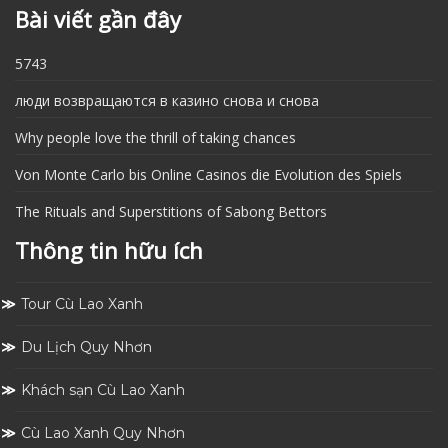
Bài viết gần đây
5743
люди возвращаются в казино снова и снова
Why people love the thrill of taking chances
Von Monte Carlo bis Online Casinos die Evolution des Spiels
The Rituals and Superstitions of Sabong Bettors
Thông tin hữu ích
Tour Cù Lao Xanh
Du Lịch Quy Nhơn
Khách sạn Cù Lao Xanh
Cù Lao Xanh Quy Nhơn