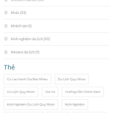
Khác
(33)
Khách sạn
(1)
Kinh nghiệm du lịch
(30)
Review du lịch
(7)
Thẻ
Cu Lao Xanh Gia Bao Nhieu
Du Lich Quy Nhon
Du Lịch Quy Nhơn
Goi Ca
Hướng Dẫn Chính Sách
Kinh Nghiem Du Lich Quy Nhon
Kinh Nghiệm