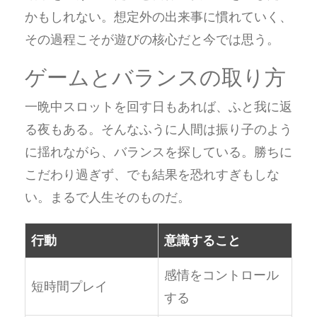
かもしれない。想定外の出来事に慣れていく、
その過程こそが遊びの核心だと今では思う。
ゲームとバランスの取り方
一晩中スロットを回す日もあれば、ふと我に返
る夜もある。そんなふうに人間は振り子のよう
に揺れながら、バランスを探している。勝ちに
こだわり過ぎず、でも結果を恐れすぎもしな
い。まるで人生そのものだ。
行動
意識すること
感情をコントロール
短時間プレイ
する