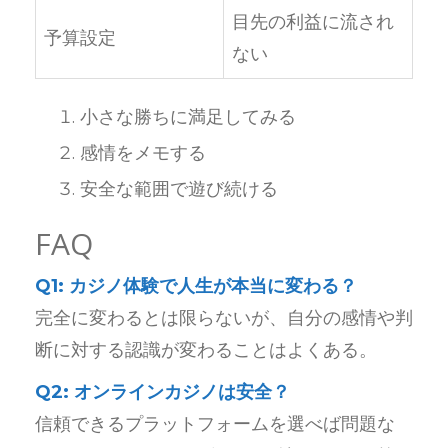
目先の利益に流され
予算設定
ない
小さな勝ちに満足してみる
感情をメモする
安全な範囲で遊び続ける
FAQ
Q1: カジノ体験で人生が本当に変わる？
完全に変わるとは限らないが、自分の感情や判
断に対する認識が変わることはよくある。
Q2: オンラインカジノは安全？
信頼できるプラットフォームを選べば問題な