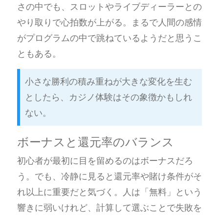
さの中でも、スロットやライブディーラーとの
やり取りで心拍数が上がる。まるで人間の感情
がプログラムの中で跳ねているようだと思うこ
ともある。
小さな勝利の積み重ねが大きな変化を生む
としたら、カジノ体験はその象徴かもしれ
ない。
ボーナスと還元率のバランス
初心者が最初に目を留めるのはボーナスだろ
う。でも、冷静に見ると還元率や賭け条件がそ
れ以上に重要だと気づく。人は「無料」という
響きに弱いけれど、計算して選ぶことで失敗を