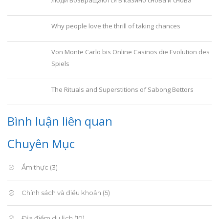
Why people love the thrill of taking chances
Von Monte Carlo bis Online Casinos die Evolution des
Spiels
The Rituals and Superstitions of Sabong Bettors
Bình luận liên quan
Chuyên Mục
Ẩm thực
(3)
Chính sách và điều khoản
(5)
Địa điểm du lịch
(10)