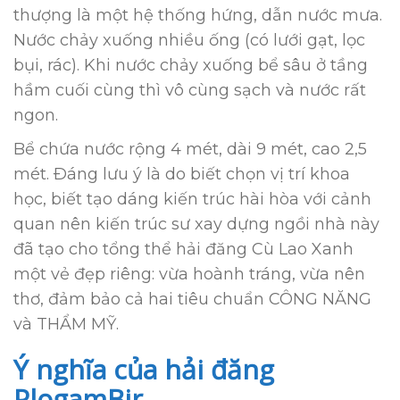
thượng là một hệ thống hứng, dẫn nước mưa.
Nước chảy xuống nhiều ống (có lưới gạt, lọc
bụi, rác). Khi nước chảy xuống bể sâu ở tầng
hầm cuối cùng thì vô cùng sạch và nước rất
ngon.
Bể chứa nước rộng 4 mét, dài 9 mét, cao 2,5
mét. Ðáng lưu ý là do biết chọn vị trí khoa
học, biết tạo dáng kiến trúc hài hòa với cảnh
quan nên kiến trúc sư xay dựng ngồi nhà này
đã tạo cho tổng thể hải đăng Cù Lao Xanh
một vẻ đẹp riêng: vừa hoành tráng, vừa nên
thơ, đảm bảo cả hai tiêu chuẩn CÔNG NĂNG
và THẨM MỸ.
Ý nghĩa của hải đăng
PlogamBir