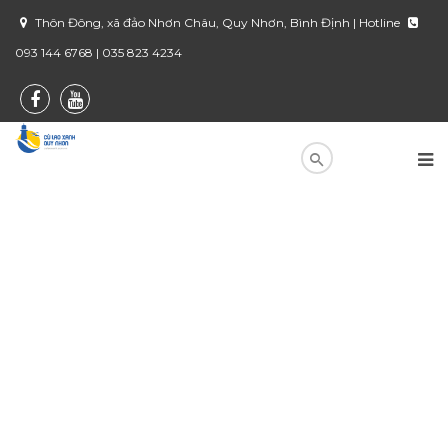
Thôn Đông, xã đảo Nhơn Châu, Quy Nhơn, Bình Định | Hotline
093 144 6768 | 035 823 4234
Ngọn hải đăng PlogamBir – biểu
tượng của Cù Lao Xanh