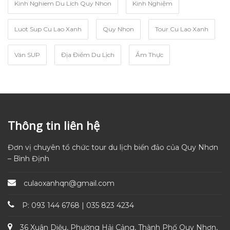
Kinh Nghiem Du Lich Quy Nhon
Kinh Nghiệm
Luot Sup Cu Lao Xanh
Quy Nhon
Tour Cu Lao Xanh
Ván SUP
Địa Điểm Du Lịch
Ẩm Thực
Thông tin liên hệ
Đơn vị chuyên tổ chức tour du lịch biển đảo của Quy Nhơn
– Bình Định
culaoxanhqn@gmail.com
P: 093 144 6768 | 035 823 4234
36 Xuân Diệu, Phường Hải Cảng, Thành Phố Quy Nhơn,