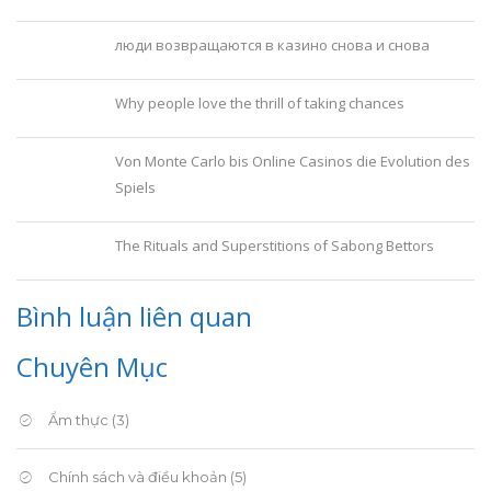
люди возвращаются в казино снова и снова
Why people love the thrill of taking chances
Von Monte Carlo bis Online Casinos die Evolution des
Spiels
The Rituals and Superstitions of Sabong Bettors
Bình luận liên quan
Chuyên Mục
Ẩm thực
(3)
Chính sách và điều khoản
(5)