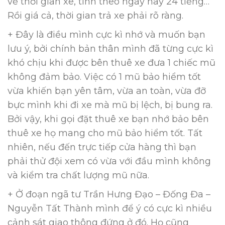
về thời gian xe, tính theo ngày hay 24 tiếng…
Rồi giá cả, thời gian trả xe phải rõ ràng.
+ Đây là điều mình cực kì nhớ và muốn bạn
lưu ý, bởi chính bản thân mình đã từng cực kì
khó chịu khi được bên thuê xe đưa 1 chiếc mũ
không đảm bảo. Việc có 1 mũ bảo hiểm tốt
vừa khiến bạn yên tâm, vừa an toàn, vừa đỡ
bực mình khi đi xe mà mũ bị lệch, bị bung ra.
Bởi vậy, khi gọi đặt thuê xe bạn nhớ bảo bên
thuê xe họ mang cho mũ bảo hiểm tốt. Tất
nhiên, nếu đến trực tiếp cửa hàng thì bạn
phải thử đội xem có vừa với đầu mình không
và kiểm tra chất lượng mũ nữa.
+ Ở đoạn ngã tư Trần Hưng Đạo – Đống Đa –
Nguyễn Tất Thành mình để ý có cực kì nhiều
cảnh sát giao thông đứng ở đó. Họ cũng