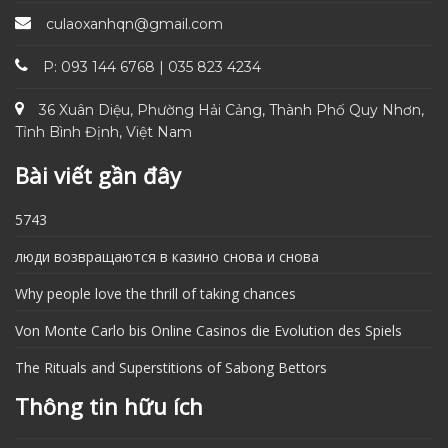
culaoxanhqn@gmail.com
P: 093 144 6768 | 035 823 4234
36 Xuân Diệu, Phường Hải Cảng, Thành Phố Quy Nhơn,
Tỉnh Bình Định, Việt Nam
Bài viết gần đây
5743
люди возвращаются в казино снова и снова
Why people love the thrill of taking chances
Von Monte Carlo bis Online Casinos die Evolution des Spiels
The Rituals and Superstitions of Sabong Bettors
Thông tin hữu ích