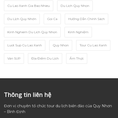
Cu Lao Xanh Gia Bao Nhieu
Du Lich Quy Nhon
Du Lịch Quy Nhơn
Goi Ca
Hướng Dẫn Chính Sách
Kinh Nghiem Du Lich Quy Nhon
Kinh Nghiệm
Luot Sup Cu Lao Xanh
Quy Nhon
Tour Cu Lao Xanh
Ván SUP
Địa Điểm Du Lịch
Ẩm Thực
Thông tin liên hệ
Đơn vị chuyên tổ chức tour du lịch biển đảo của Quy Nhơn
– Bình Định