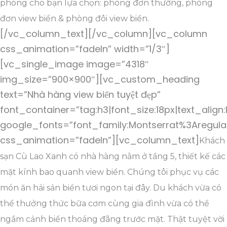
phòng cho bạn lựa chọn: phòng đơn thường, phòng
đơn view biển & phòng đôi view biển.
[/vc_column_text][/vc_column][vc_column
css_animation=”fadeIn” width=”1/3″]
[vc_single_image image=”4318″
img_size=”900×900″][vc_custom_heading
text=”Nhà hàng view biển tuyệt đẹp”
font_container=”tag:h3|font_size:18px|text_align:
google_fonts=”font_family:Montserrat%3Aregul
css_animation=”fadeIn”][vc_column_text]
Khách
sạn Cù Lao Xanh có nhà hàng nằm ở tầng 5, thiết kế các
mặt kính bao quanh view biển. Chúng tôi phục vụ các
món ăn hải sản biển tươi ngon tại đây. Du khách vừa có
thể thưởng thức bữa cơm cùng gia đình vừa có thể
ngắm cảnh biển thoáng đãng trước mặt. Thật tuyệt vời