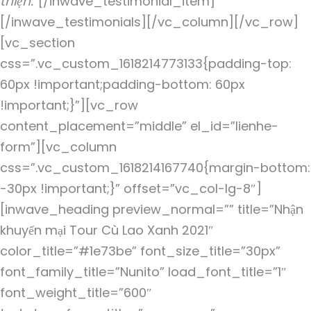
thiện.”
[/inwave_testimonial_item]
[/inwave_testimonials][/vc_column][/vc_row]
[vc_section
css=”.vc_custom_1618214773133{padding-top:
60px !important;padding-bottom: 60px
!important;}”][vc_row
content_placement=”middle” el_id=”lienhe-
form”][vc_column
css=”.vc_custom_1618214167740{margin-bottom:
-30px !important;}” offset=”vc_col-lg-8″]
[inwave_heading preview_normal=”” title=”Nhận
khuyến mại Tour Cù Lao Xanh 2021″
color_title=”#1e73be” font_size_title=”30px”
font_family_title=”Nunito” load_font_title=”1″
font_weight_title=”600″