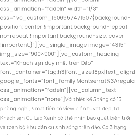
css_animation=”fadeIn” width=”1/3″
css=”.vc_custom_1606957471507{background-
position: center !important;background-repeat:
no-repeat !important;background-size: cover
!important;}”][vc_single_image image=”4315″
img_size=”900×900″][vc_custom_heading
text=”Khách sạn duy nhất trên Đảo”
font_container=”tag:h3|font_size:18px|text_align:
google_fonts=”font_family:Montserrat%3Aregul
css_animation=”fadeIn”][vc_column_text
css_animation=”none”]
Với thiết kế 5 tầng có 15
phòng nghỉ, 3 mặt tiền có view biển tuyệt đẹp, từ
Khách sạn Cù Lao Xanh có thể nhìn bao quát biển trời
và toàn bộ khu dân cư sinh sống trên đảo. Có 3 hạng