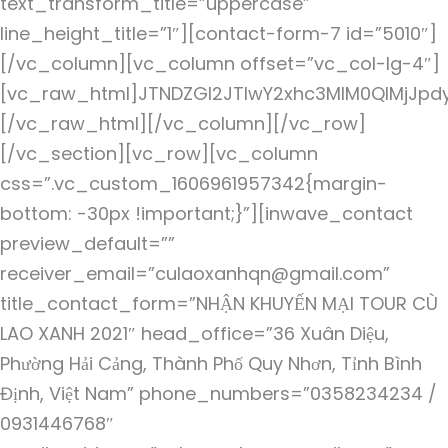
text_transform_title=”uppercase”
line_height_title=”1″][contact-form-7 id=”5010″]
[/vc_column][vc_column offset=”vc_col-lg-4″]
[vc_raw_html]JTNDZGl2JTIwY2xhc3MlM0QlMjJpd
[/vc_raw_html][/vc_column][/vc_row]
[/vc_section][vc_row][vc_column
css=”.vc_custom_1606961957342{margin-
bottom: -30px !important;}”][inwave_contact
preview_default=””
receiver_email=”culaoxanhqn@gmail.com”
title_contact_form=”NHẬN KHUYẾN MẠI TOUR CÙ
LAO XANH 2021″ head_office=”36 Xuân Diệu,
Phường Hải Cảng, Thành Phố Quy Nhơn, Tỉnh Bình
Định, Việt Nam” phone_numbers=”0358234234 /
0931446768″