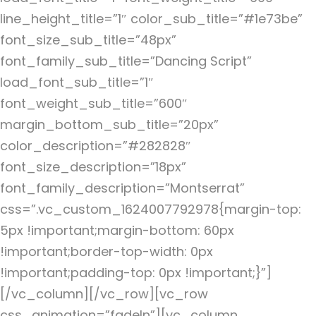
line_height_title=”1″ color_sub_title=”#1e73be”
font_size_sub_title=”48px”
font_family_sub_title=”Dancing Script”
load_font_sub_title=”1″
font_weight_sub_title=”600″
margin_bottom_sub_title=”20px”
color_description=”#282828″
font_size_description=”18px”
font_family_description=”Montserrat”
css=”.vc_custom_1624007792978{margin-top:
5px !important;margin-bottom: 60px
!important;border-top-width: 0px
!important;padding-top: 0px !important;}”]
[/vc_column][/vc_row][vc_row
css_animation=”fadeIn”][vc_column