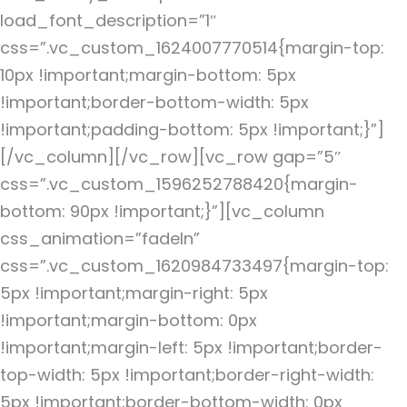
load_font_description=”1″
css=”.vc_custom_1624007770514{margin-top:
10px !important;margin-bottom: 5px
!important;border-bottom-width: 5px
!important;padding-bottom: 5px !important;}”]
[/vc_column][/vc_row][vc_row gap=”5″
css=”.vc_custom_1596252788420{margin-
bottom: 90px !important;}”][vc_column
css_animation=”fadeIn”
css=”.vc_custom_1620984733497{margin-top:
5px !important;margin-right: 5px
!important;margin-bottom: 0px
!important;margin-left: 5px !important;border-
top-width: 5px !important;border-right-width:
5px !important;border-bottom-width: 0px