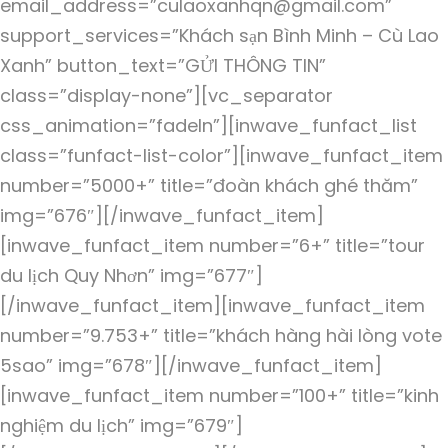
email_address=”culaoxanhqn@gmail.com”
support_services=”Khách sạn Bình Minh – Cù Lao
Xanh” button_text=”GỬI THÔNG TIN”
class=”display-none”][vc_separator
css_animation=”fadeIn”][inwave_funfact_list
class=”funfact-list-color”][inwave_funfact_item
number=”5000+” title=”đoàn khách ghé thăm”
img=”676″][/inwave_funfact_item]
[inwave_funfact_item number=”6+” title=”tour
du lịch Quy Nhơn” img=”677″]
[/inwave_funfact_item][inwave_funfact_item
number=”9.753+” title=”khách hàng hài lòng vote
5sao” img=”678″][/inwave_funfact_item]
[inwave_funfact_item number=”100+” title=”kinh
nghiệm du lịch” img=”679″]