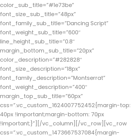
color_sub_title=”#1e73be”
font_size_sub_title=”48px”
font_family_sub_title=”Dancing Script”
font_weight_sub_title=”600″
line_height_sub_title=”0.8″
margin_bottom_sub_title=”20px”
color_description=”#282828″
font_size_description=”18px”
font_family_description=”Montserrat”
font_weight_description=”400″
margin_top_sub_title=”60px”
css=”.vc_custom_1624007752452{margin-top:
40px !important;margin-bottom: 70px
!important;}”][/vc_column][/vc_row]
[vc_row
css=”.vc_custom_1473667537084{margin-