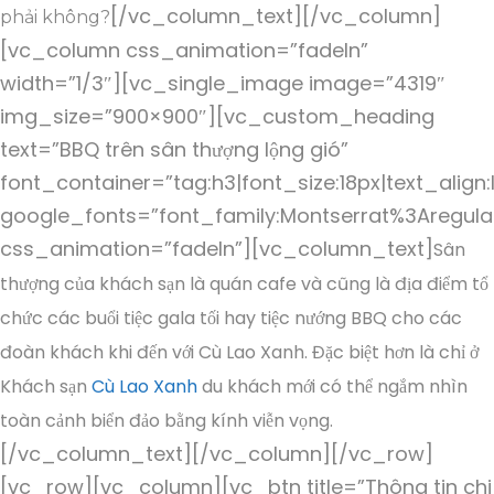
[/vc_column_text][/vc_column]
phải không?
[vc_column css_animation=”fadeIn”
width=”1/3″][vc_single_image image=”4319″
img_size=”900×900″][vc_custom_heading
text=”BBQ trên sân thượng lộng gió”
font_container=”tag:h3|font_size:18px|text_align:
google_fonts=”font_family:Montserrat%3Aregul
css_animation=”fadeIn”][vc_column_text]
Sân
thượng của khách sạn là quán cafe và cũng là địa điểm tổ
chức các buổi tiệc gala tối hay tiệc nướng BBQ cho các
đoàn khách khi đến với Cù Lao Xanh. Đặc biệt hơn là chỉ ở
Khách sạn
Cù Lao Xanh
du khách mới có thể ngắm nhìn
toàn cảnh biển đảo bằng kính viễn vọng.
[/vc_column_text][/vc_column][/vc_row]
[vc_row][vc_column][vc_btn title=”Thông tin chi