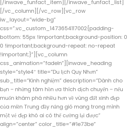
[/inwave_funfact_item][/inwave_funfact_list]
[/vc_column][/vc_row][vc_row
iw_layout=”wide-bg”
css=”.vc_custom_1473654117002{padding-
bottom: 55px !important;background-position: 0
0 !important;background-repeat: no-repeat
!important;}”][vc_column
css_animation=”fadeIn”][inwave_heading
style=”style4″ title=”Du lịch Quy Nhơn”
sub_title=”Kinh nghiệm” description=”Dành cho
bạn – những tâm hồn ưa thích dịch chuyển – nếu
muốn khám phá nhiều hơn về vùng đất xinh đẹp
của miền Trung đầy nắng gió mang trong mình
một vẻ đẹp khó ai có thể cưỡng lại được”
align=”center” color_title=”#1e73be”