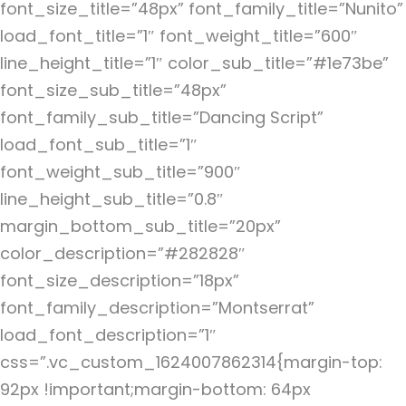
font_size_title=”48px” font_family_title=”Nunito”
load_font_title=”1″ font_weight_title=”600″
line_height_title=”1″ color_sub_title=”#1e73be”
font_size_sub_title=”48px”
font_family_sub_title=”Dancing Script”
load_font_sub_title=”1″
font_weight_sub_title=”900″
line_height_sub_title=”0.8″
margin_bottom_sub_title=”20px”
color_description=”#282828″
font_size_description=”18px”
font_family_description=”Montserrat”
load_font_description=”1″
css=”.vc_custom_1624007862314{margin-top:
92px !important;margin-bottom: 64px