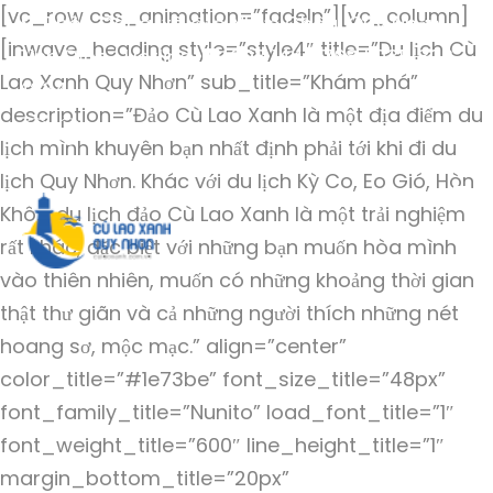
[vc_row css_animation=”fadeIn”][vc_column]
Thôn Đông, xã đảo Nhơn Châu, Quy Nhơn,
[inwave_heading style=”style4″ title=”Du lịch Cù
Bình Định | Hotline
093 144 6768 | 035 823
Lao Xanh Quy Nhơn” sub_title=”Khám phá”
4234
description=”Đảo Cù Lao Xanh là một địa điểm du
lịch mình khuyên bạn nhất định phải tới khi đi du
lịch Quy Nhơn. Khác với du lịch Kỳ Co, Eo Gió, Hòn
Khô…, du lịch đảo Cù Lao Xanh là một trải nghiệm
rất khác, đặc biệt với những bạn muốn hòa mình
vào thiên nhiên, muốn có những khoảng thời gian
thật thư giãn và cả những người thích những nét
hoang sơ, mộc mạc.” align=”center”
color_title=”#1e73be” font_size_title=”48px”
font_family_title=”Nunito” load_font_title=”1″
font_weight_title=”600″ line_height_title=”1″
margin_bottom_title=”20px”