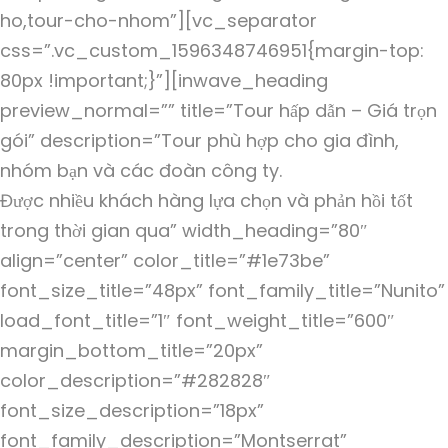
ho,tour-cho-nhom”][vc_separator
css=”.vc_custom_1596348746951{margin-top:
80px !important;}”][inwave_heading
preview_normal=”” title=”Tour hấp dẫn – Giá trọn
gói” description=”Tour phù hợp cho gia đình,
nhóm bạn và các đoàn công ty.
Được nhiều khách hàng lựa chọn và phản hồi tốt
trong thời gian qua” width_heading=”80″
align=”center” color_title=”#1e73be”
font_size_title=”48px” font_family_title=”Nunito”
load_font_title=”1″ font_weight_title=”600″
margin_bottom_title=”20px”
color_description=”#282828″
font_size_description=”18px”
font_family_description=”Montserrat”