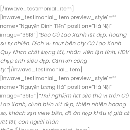
[/inwave_testimonial_item]
[inwave_testimonial_item preview_style1=””
name=”Nguyễn Đình Tiến” position=”Hà Nội”
“Đảo Cù Lao Xanh rất đẹp, hoang
image=”3613″]
sơ tự nhiên. Dịch vụ tour bên cty Cù Lao Xanh
Quy Nhơn chất lượng tốt, nhân viên tận tình, HDV
chụp ảnh siêu đẹp. Cảm ơn công
ty.”
[/inwave_testimonial_item]
[inwave_testimonial_item preview_style1=””
name=”Nguyễn Lương Hà” position=”Hà Nội”
“Trải nghiệm hết sức thú vị trên Cù
image=”3615″]
Lao Xanh, cảnh biển rất đẹp, thiên nhiên hoang
sơ, khách sạn view biển, đồ ăn hợp khẩu vị giá cả
rất tốt, con người thân