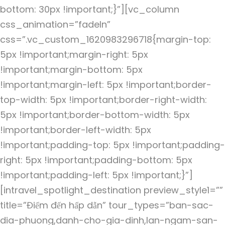
bottom: 30px !important;}”][vc_column
css_animation=”fadeIn”
css=”.vc_custom_1620983296718{margin-top:
5px !important;margin-right: 5px
!important;margin-bottom: 5px
!important;margin-left: 5px !important;border-
top-width: 5px !important;border-right-width:
5px !important;border-bottom-width: 5px
!important;border-left-width: 5px
!important;padding-top: 5px !important;padding-
right: 5px !important;padding-bottom: 5px
!important;padding-left: 5px !important;}”]
[intravel_spotlight_destination preview_style1=””
title=”Điểm đến hấp dẫn” tour_types=”ban-sac-
dia-phuong,danh-cho-gia-dinh,lan-ngam-san-