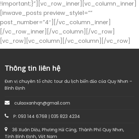
!important;}”][vc_row_inner][vc_column_inner]
[inwave_posts preview_style1=””
post_number=”4″][/vc_column_inner]
[/vc_row_inner][/vc_column][/vc_row]
[vc_row][vc_column][/vc_column][/vc_row]
Thông tin liên hệ
Đơn vị chuyên tổ chức tour du lịch biển đảo của Quy Nhơn –
Bình Định
culaoxanhqn@gmail.com
P: 093 144 6768 | 035 823 4234
36 Xuân Diệu, Phường Hải Cảng, Thành Phố Quy Nhơn,
Tỉnh Bình Định, Việt Nam