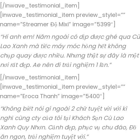
[/inwave_testimonial_item]
[inwave_testimonial_item preview_style1=””
name=”Streamer Độ Mixi” image=”5399″]
“Hí anh em! Năm ngoài có dịp được ghé qua Cù
Lao Xanh mà tiếc máy móc hỏng hết không
chụp quay được nhiều. Nhưng thật sự đây là một
nơi rất đẹp. Ae nên đi trải nghiệm 1 lần.”
[/inwave_testimonial_item]
[inwave_testimonial_item preview_style1=””
name=”Eroca Thanh” image=”5400″]
“Không biết nói gì ngoài 2 chữ tuyệt vời với kì
nghỉ cùng cty của tôi tại Khách Sạn Cù Lao
Xanh Quy Nhơn. Cảnh đẹp, phục vụ chu đáo, Đồ
ăn ngon, trải nghiệm tuyệt với.”