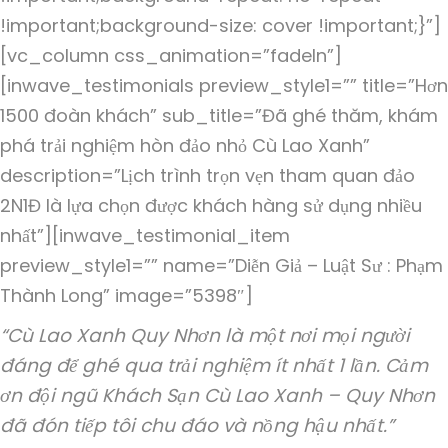
!important;background-size: cover !important;}”]
[vc_column css_animation=”fadeIn”]
[inwave_testimonials preview_style1=”” title=”Hơn
1500 đoàn khách” sub_title=”Đã ghé thăm, khám
phá trải nghiệm hòn đảo nhỏ Cù Lao Xanh”
description=”Lịch trình trọn vẹn tham quan đảo
2N1Đ là lựa chọn được khách hàng sử dụng nhiều
nhất”][inwave_testimonial_item
preview_style1=”” name=”Diễn Giả – Luật Sư : Phạm
Thành Long” image=”5398″]
“Cù Lao Xanh Quy Nhơn là một nơi mọi người
đáng để ghé qua trải nghiệm ít nhất 1 lần. Cảm
ơn đội ngũ Khách Sạn Cù Lao Xanh – Quy Nhơn
đã đón tiếp tôi chu đáo và nồng hậu nhất.”