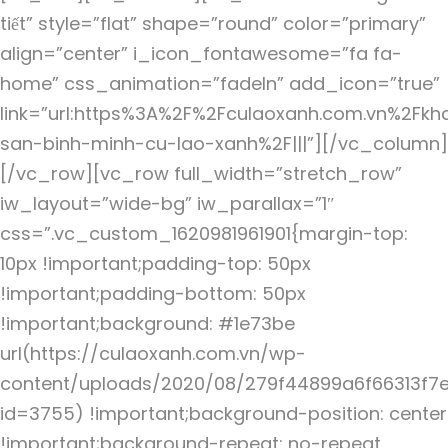
tiết” style=”flat” shape=”round” color=”primary”
align=”center” i_icon_fontawesome=”fa fa-
home” css_animation=”fadeIn” add_icon=”true”
link=”url:https%3A%2F%2Fculaoxanh.com.vn%2Fkh
san-binh-minh-cu-lao-xanh%2F|||”][/vc_column]
[/vc_row][vc_row full_width=”stretch_row”
iw_layout=”wide-bg” iw_parallax=”1″
css=”.vc_custom_1620981961901{margin-top:
10px !important;padding-top: 50px
!important;padding-bottom: 50px
!important;background: #1e73be
url(https://culaoxanh.com.vn/wp-
content/uploads/2020/08/279f44899a6f66313f7e
id=3755) !important;background-position: center
!important;background-repeat: no-repeat