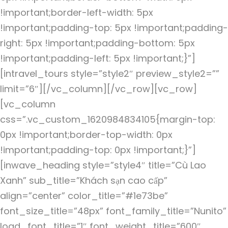
!important;border-left-width: 5px
!important;padding-top: 5px !important;padding-
right: 5px !important;padding-bottom: 5px
!important;padding-left: 5px !important;}”]
[intravel_tours style=”style2″ preview_style2=””
limit=”6″][/vc_column][/vc_row][vc_row]
[vc_column
css=”.vc_custom_1620984834105{margin-top:
0px !important;border-top-width: 0px
!important;padding-top: 0px !important;}”]
[inwave_heading style=”style4″ title=”Cù Lao
Xanh” sub_title=”Khách sạn cao cấp”
align=”center” color_title=”#1e73be”
font_size_title=”48px” font_family_title=”Nunito”
load_font_title=”1″ font_weight_title=”600″