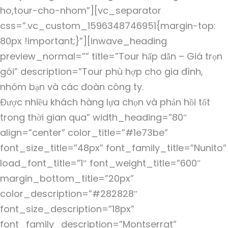
ho,tour-cho-nhom”][vc_separator
css=”.vc_custom_1596348746951{margin-top:
80px !important;}”][inwave_heading
preview_normal=”” title=”Tour hấp dẫn – Giá trọn
gói” description=”Tour phù hợp cho gia đình,
nhóm bạn và các đoàn công ty.
Được nhiều khách hàng lựa chọn và phản hồi tốt
trong thời gian qua” width_heading=”80″
align=”center” color_title=”#1e73be”
font_size_title=”48px” font_family_title=”Nunito”
load_font_title=”1″ font_weight_title=”600″
margin_bottom_title=”20px”
color_description=”#282828″
font_size_description=”18px”
font_family_description=”Montserrat”