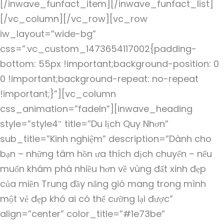
[/inwave_funfact_item][/inwave_funfact_list]
[/vc_column][/vc_row][vc_row
iw_layout=”wide-bg”
css=”.vc_custom_1473654117002{padding-
bottom: 55px !important;background-position: 0
0 !important;background-repeat: no-repeat
!important;}”][vc_column
css_animation=”fadeIn”][inwave_heading
style=”style4″ title=”Du lịch Quy Nhơn”
sub_title=”Kinh nghiệm” description=”Dành cho
bạn – những tâm hồn ưa thích dịch chuyển – nếu
muốn khám phá nhiều hơn về vùng đất xinh đẹp
của miền Trung đầy nắng gió mang trong mình
một vẻ đẹp khó ai có thể cưỡng lại được”
align=”center” color_title=”#1e73be”