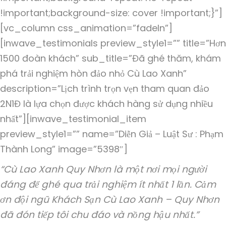
!important;background-size: cover !important;}”]
[vc_column css_animation=”fadeIn”]
[inwave_testimonials preview_style1=”” title=”Hơn
1500 đoàn khách” sub_title=”Đã ghé thăm, khám
phá trải nghiệm hòn đảo nhỏ Cù Lao Xanh”
description=”Lịch trình trọn vẹn tham quan đảo
2N1Đ là lựa chọn được khách hàng sử dụng nhiều
nhất”][inwave_testimonial_item
preview_style1=”” name=”Diễn Giả – Luật Sư : Phạm
Thành Long” image=”5398″]
“Cù Lao Xanh Quy Nhơn là một nơi mọi người
đáng để ghé qua trải nghiệm ít nhất 1 lần. Cảm
ơn đội ngũ Khách Sạn Cù Lao Xanh – Quy Nhơn
đã đón tiếp tôi chu đáo và nồng hậu nhất.”