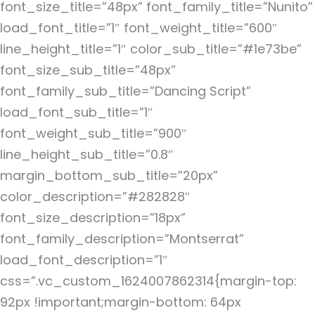
font_size_title=”48px” font_family_title=”Nunito”
load_font_title=”1″ font_weight_title=”600″
line_height_title=”1″ color_sub_title=”#1e73be”
font_size_sub_title=”48px”
font_family_sub_title=”Dancing Script”
load_font_sub_title=”1″
font_weight_sub_title=”900″
line_height_sub_title=”0.8″
margin_bottom_sub_title=”20px”
color_description=”#282828″
font_size_description=”18px”
font_family_description=”Montserrat”
load_font_description=”1″
css=”.vc_custom_1624007862314{margin-top:
92px !important;margin-bottom: 64px