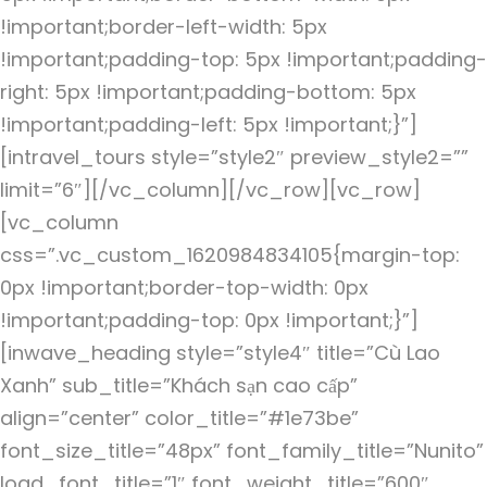
!important;border-left-width: 5px
!important;padding-top: 5px !important;padding-
right: 5px !important;padding-bottom: 5px
!important;padding-left: 5px !important;}”]
[intravel_tours style=”style2″ preview_style2=””
limit=”6″][/vc_column][/vc_row][vc_row]
[vc_column
css=”.vc_custom_1620984834105{margin-top:
0px !important;border-top-width: 0px
!important;padding-top: 0px !important;}”]
[inwave_heading style=”style4″ title=”Cù Lao
Xanh” sub_title=”Khách sạn cao cấp”
align=”center” color_title=”#1e73be”
font_size_title=”48px” font_family_title=”Nunito”
load_font_title=”1″ font_weight_title=”600″