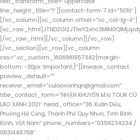
text_transform_title=”uppercase”
line_height_title=”1″][contact-form-7 id=”5010″]
[/vc_column][vc_column offset=”vc_col-lg-4″]
[vc_raw_html]JTNDZGl2JTIwY2xhc3MlM0QlMjJpd
[/vc_raw_html][/vc_column][/vc_row]
[/vc_section][vc_row][vc_column
css=”.vc_custom_1606961957342{margin-
bottom: -30px !important;}”][inwave_contact
preview_default=””
receiver_email=”culaoxanhqn@gmail.com”
title_contact_form=”NHẬN KHUYẾN MẠI TOUR CÙ
LAO XANH 2021″ head_office=”36 Xuân Diệu,
Phường Hải Cảng, Thành Phố Quy Nhơn, Tỉnh Bình
Định, Việt Nam” phone_numbers=”0358234234 /
0931446768″