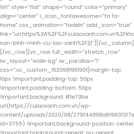
tiết” style=”flat” shape=”round” color=”primary”
align=”center” i_icon_fontawesome=”fa fa-
home” css_animation=”fadeIn” add_icon=”true”
link=”url:https%3A%2F%2Fculaoxanh.com.vn%2Fkh
san-binh-minh-cu-lao-xanh%2F|||”][/vc_column]
[/vc_row][vc_row full_width=”stretch_row”
iw_layout=”wide-bg” iw_parallax=”1″
css=”.vc_custom_1620981961901{margin-top:
10px !important;padding-top: 50px
!important;padding-bottom: 50px
!important;background: #1e73be
url(https://culaoxanh.com.vn/wp-
content/uploads/2020/08/279f44899a6f66313f7e
id=3755) !important;background-position: center
!important;background-repeat: no-repeat