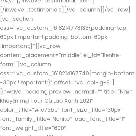
thiện.”
[/inwave_testimonial_item]
[/inwave_testimonials][/vc_column][/vc_row]
[vc_section
css=”.vc_custom_1618214773133{padding-top:
60px !important;padding-bottom: 60px
!important;}”][vc_row
content_placement=”middle” el_id=”lienhe-
form”][vc_column
css=”.vc_custom_1618214167740{margin-bottom:
-30px !important;}” offset=”vc_col-lg-8″]
[inwave_heading preview_normal=”” title=”Nhận
khuyến mại Tour Cù Lao Xanh 2021″
color_title=”#1e73be” font_size_title=”30px”
font_family_title=”Nunito” load_font_title=”1″
font_weight_title=”600″