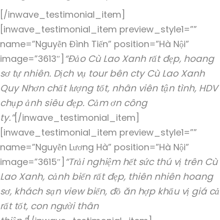
[/inwave_testimonial_item]
[inwave_testimonial_item preview_style1=””
name=”Nguyễn Đình Tiến” position=”Hà Nội”
“Đảo Cù Lao Xanh rất đẹp, hoang
image=”3613″]
sơ tự nhiên. Dịch vụ tour bên cty Cù Lao Xanh
Quy Nhơn chất lượng tốt, nhân viên tận tình, HDV
chụp ảnh siêu đẹp. Cảm ơn công
ty.”
[/inwave_testimonial_item]
[inwave_testimonial_item preview_style1=””
name=”Nguyễn Lương Hà” position=”Hà Nội”
“Trải nghiệm hết sức thú vị trên Cù
image=”3615″]
Lao Xanh, cảnh biển rất đẹp, thiên nhiên hoang
sơ, khách sạn view biển, đồ ăn hợp khẩu vị giá cả
rất tốt, con người thân