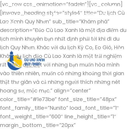
[vc_row css_animation=”fadeIn”][vc_column]
Thôn Đông, xã đảo Nhơn Châu, Quy Nhơn,
[inwave_heading style=”style4″ title=”Du lịch Cù
Bình Định | Hotline
093 144 6768 | 035 823
Lao Xanh Quy Nhơn” sub_title=”Khám phá”
4234
description=”Đảo Cù Lao Xanh là một địa điểm du
lịch mình khuyên bạn nhất định phải tới khi đi du
lịch Quy Nhơn. Khác với du lịch Kỳ Co, Eo Gió, Hòn
Khô…, du lịch đảo Cù Lao Xanh là một trải nghiệm
rất khác, đặc biệt với những bạn muốn hòa mình
vào thiên nhiên, muốn có những khoảng thời gian
thật thư giãn và cả những người thích những nét
hoang sơ, mộc mạc.” align=”center”
color_title=”#1e73be” font_size_title=”48px”
font_family_title=”Nunito” load_font_title=”1″
font_weight_title=”600″ line_height_title=”1″
margin_bottom_title=”20px”