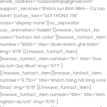
email_address=”culaoxanhqn@gmail.com”
support_services=”Khách sạn Bình Minh – Cù Lao
Xanh” button_text=”GỬI THÔNG TIN”
class=”display-none”][vc_separator
css_animation=”fadeIn”][inwave_funfact_list
class=”funfact-list-color”][inwave_funfact_item
number=”5000+” title=”đoàn khách ghé thăm”
img=”676″][/inwave_funfact_item]
[inwave_funfact_item number=”6+” title=”tour
du lịch Quy Nhơn” img=”677″]
[/inwave_funfact_item][inwave_funfact_item
number=”9.753+” title=”khách hàng hài lòng vote
5sao” img=”678″][/inwave_funfact_item]
[inwave_funfact_item number=”100+” title=”kinh
nghiệm du lịch” img=”679″]