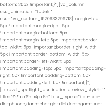
bottom: 30px !important;}”][vc_column
css_animation=”fadeIn”
css=”.vc_custom_1620983296718{margin-top:
5px !important;margin-right: 5px
!important;margin-bottom: 5px
!important;margin-left: 5px !important;border-
top-width: 5px !important;border-right-width:
5px !important;border-bottom-width: 5px
!important;border-left-width: 5px
!important;padding-top: 5px !important;padding-
right: 5px !important;padding-bottom: 5px
!important;padding-left: 5px !important;}”]
[intravel_spotlight_destination preview_style1=””
title=”Điểm đến hấp dẫn” tour_types=”ban-sac-
dia-phuong,danh-cho-gia-dinh,lan-ngam-san-