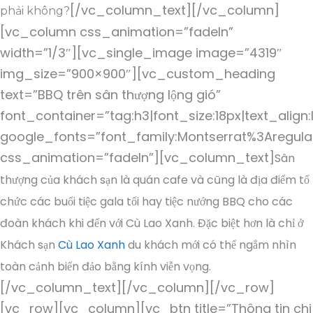
[/vc_column_text][/vc_column]
phải không?
[vc_column css_animation=”fadeIn”
width=”1/3″][vc_single_image image=”4319″
img_size=”900×900″][vc_custom_heading
text=”BBQ trên sân thượng lộng gió”
font_container=”tag:h3|font_size:18px|text_align:
google_fonts=”font_family:Montserrat%3Aregul
css_animation=”fadeIn”][vc_column_text]
Sân
thượng của khách sạn là quán cafe và cũng là địa điểm tổ
chức các buổi tiệc gala tối hay tiệc nướng BBQ cho các
đoàn khách khi đến với Cù Lao Xanh. Đặc biệt hơn là chỉ ở
Khách sạn
Cù Lao Xanh
du khách mới có thể ngắm nhìn
toàn cảnh biển đảo bằng kính viễn vọng.
[/vc_column_text][/vc_column][/vc_row]
[vc_row][vc_column][vc_btn title=”Thông tin chi