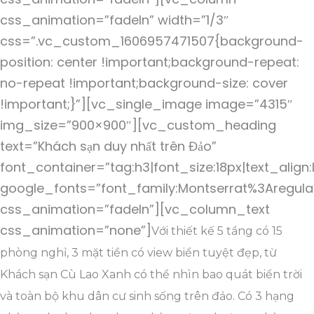
css_animation=”fadeIn” width=”1/3″
css=”.vc_custom_1606957471507{background-
position: center !important;background-repeat:
no-repeat !important;background-size: cover
!important;}”][vc_single_image image=”4315″
img_size=”900×900″][vc_custom_heading
text=”Khách sạn duy nhất trên Đảo”
font_container=”tag:h3|font_size:18px|text_align:
google_fonts=”font_family:Montserrat%3Aregul
css_animation=”fadeIn”][vc_column_text
css_animation=”none”]
Với thiết kế 5 tầng có 15
phòng nghỉ, 3 mặt tiền có view biển tuyệt đẹp, từ
Khách sạn Cù Lao Xanh có thể nhìn bao quát biển trời
và toàn bộ khu dân cư sinh sống trên đảo. Có 3 hạng