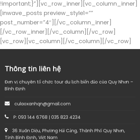
!important;}”][vc_row_inner][vc_column_inner]
[inwave_posts preview_style1=””
post_number=”4″][/vc_column_inner]
[/vc_row_inner][/vc_column][/vc_row]
[vc_row][vc_column][/vc_column][/vc_row]
Thông tin liên hệ
Đơn vị chuyên tổ chức tour du lịch biển đảo của Quy Nhơn –
Bình Định
culaoxanhqn@gmail.com
P: 093 144 6768 | 035 823 4234
36 Xuân Diệu, Phường Hải Cảng, Thành Phố Quy Nhơn,
Tỉnh Bình Định, Việt Nam