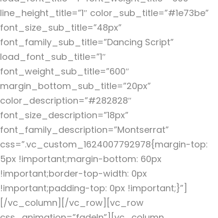
line_height_title=”1″ color_sub_title=”#1e73be”
font_size_sub_title=”48px”
font_family_sub_title=”Dancing Script”
load_font_sub_title=”1″
font_weight_sub_title=”600″
margin_bottom_sub_title=”20px”
color_description=”#282828″
font_size_description=”18px”
font_family_description=”Montserrat”
css=”.vc_custom_1624007792978{margin-top:
5px !important;margin-bottom: 60px
!important;border-top-width: 0px
!important;padding-top: 0px !important;}”]
[/vc_column][/vc_row][vc_row
css_animation=”fadeIn”][vc_column