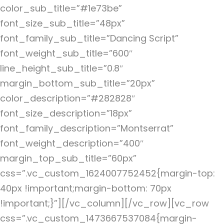
color_sub_title=”#1e73be”
font_size_sub_title=”48px”
font_family_sub_title=”Dancing Script”
font_weight_sub_title=”600″
line_height_sub_title=”0.8″
margin_bottom_sub_title=”20px”
color_description=”#282828″
font_size_description=”18px”
font_family_description=”Montserrat”
font_weight_description=”400″
margin_top_sub_title=”60px”
css=”.vc_custom_1624007752452{margin-top:
40px !important;margin-bottom: 70px
!important;}”][/vc_column][/vc_row]
[vc_row
css=”.vc_custom_1473667537084{margin-