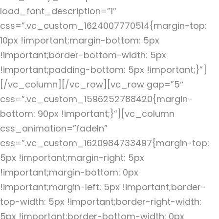
load_font_description=”1″
css=”.vc_custom_1624007770514{margin-top:
10px !important;margin-bottom: 5px
!important;border-bottom-width: 5px
!important;padding-bottom: 5px !important;}”]
[/vc_column][/vc_row][vc_row gap=”5″
css=”.vc_custom_1596252788420{margin-
bottom: 90px !important;}”][vc_column
css_animation=”fadeIn”
css=”.vc_custom_1620984733497{margin-top:
5px !important;margin-right: 5px
!important;margin-bottom: 0px
!important;margin-left: 5px !important;border-
top-width: 5px !important;border-right-width:
5px !important;border-bottom-width: 0px