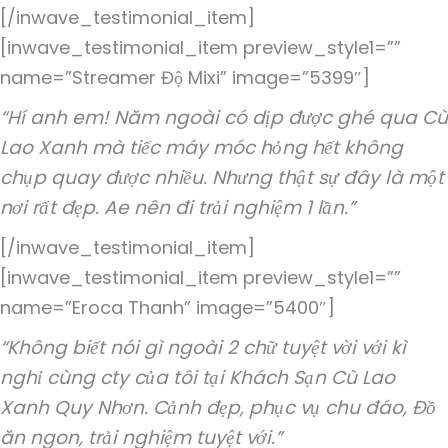
[/inwave_testimonial_item]
[inwave_testimonial_item preview_style1=””
name=”Streamer Độ Mixi” image=”5399″]
“Hí anh em! Năm ngoài có dịp được ghé qua Cù
Lao Xanh mà tiếc máy móc hỏng hết không
chụp quay được nhiều. Nhưng thật sự đây là một
nơi rất đẹp. Ae nên đi trải nghiệm 1 lần.”
[/inwave_testimonial_item]
[inwave_testimonial_item preview_style1=””
name=”Eroca Thanh” image=”5400″]
“Không biết nói gì ngoài 2 chữ tuyệt vời với kì
nghỉ cùng cty của tôi tại Khách Sạn Cù Lao
Xanh Quy Nhơn. Cảnh đẹp, phục vụ chu đáo, Đồ
ăn ngon, trải nghiệm tuyệt với.”