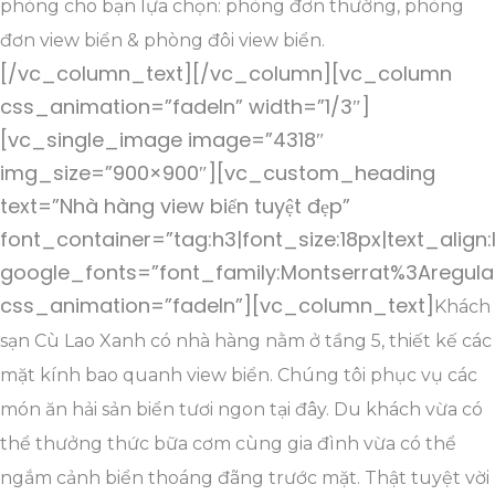
phòng cho bạn lựa chọn: phòng đơn thường, phòng
đơn view biển & phòng đôi view biển.
[/vc_column_text][/vc_column][vc_column
css_animation=”fadeIn” width=”1/3″]
[vc_single_image image=”4318″
img_size=”900×900″][vc_custom_heading
text=”Nhà hàng view biển tuyệt đẹp”
font_container=”tag:h3|font_size:18px|text_align:
google_fonts=”font_family:Montserrat%3Aregul
css_animation=”fadeIn”][vc_column_text]
Khách
sạn Cù Lao Xanh có nhà hàng nằm ở tầng 5, thiết kế các
mặt kính bao quanh view biển. Chúng tôi phục vụ các
món ăn hải sản biển tươi ngon tại đây. Du khách vừa có
thể thưởng thức bữa cơm cùng gia đình vừa có thể
ngắm cảnh biển thoáng đãng trước mặt. Thật tuyệt vời