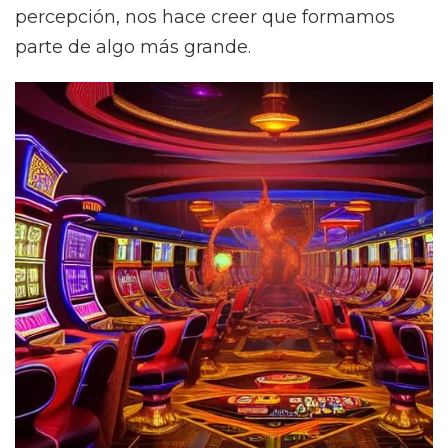
percepción, nos hace creer que formamos
parte de algo más grande.