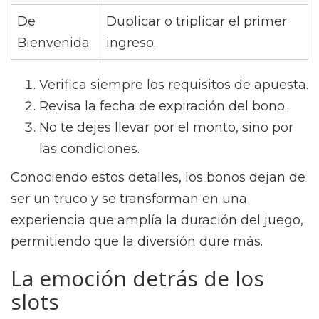
De
Duplicar o triplicar el primer
Bienvenida
ingreso.
Verifica siempre los requisitos de apuesta.
Revisa la fecha de expiración del bono.
No te dejes llevar por el monto, sino por
las condiciones.
Conociendo estos detalles, los bonos dejan de
ser un truco y se transforman en una
experiencia que amplía la duración del juego,
permitiendo que la diversión dure más.
La emoción detrás de los
slots