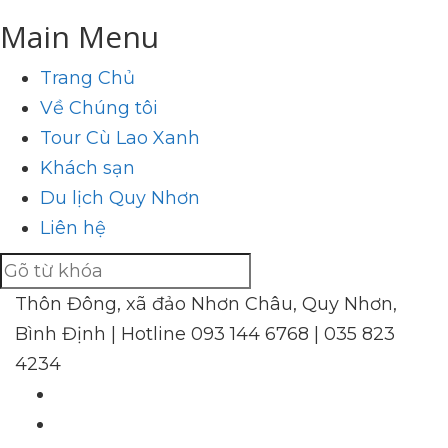
Main Menu
Trang Chủ
Về Chúng tôi
Tour Cù Lao Xanh
Khách sạn
Du lịch Quy Nhơn
Liên hệ
Thôn Đông, xã đảo Nhơn Châu, Quy Nhơn,
Bình Định | Hotline
093 144 6768 | 035 823
4234