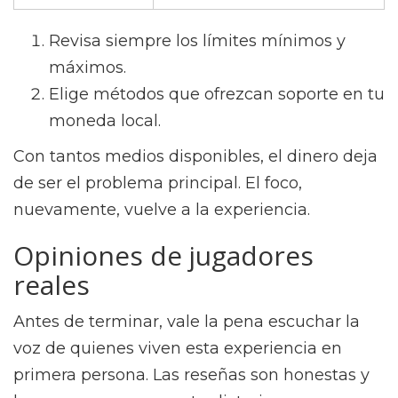
Revisa siempre los límites mínimos y
máximos.
Elige métodos que ofrezcan soporte en tu
moneda local.
Con tantos medios disponibles, el dinero deja
de ser el problema principal. El foco,
nuevamente, vuelve a la experiencia.
Opiniones de jugadores
reales
Antes de terminar, vale la pena escuchar la
voz de quienes viven esta experiencia en
primera persona. Las reseñas son honestas y