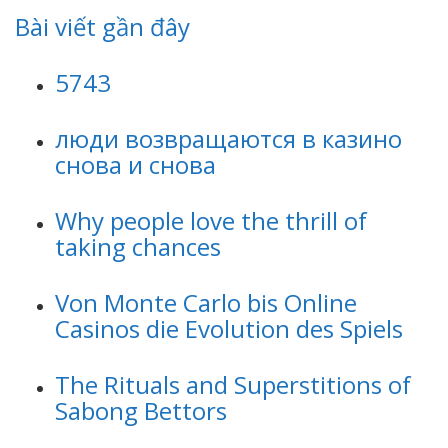
Bài viết gần đây
5743
люди возвращаются в казино
снова и снова
Why people love the thrill of
taking chances
Von Monte Carlo bis Online
Casinos die Evolution des Spiels
The Rituals and Superstitions of
Sabong Bettors