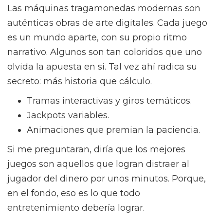
Las máquinas tragamonedas modernas son
auténticas obras de arte digitales. Cada juego
es un mundo aparte, con su propio ritmo
narrativo. Algunos son tan coloridos que uno
olvida la apuesta en sí. Tal vez ahí radica su
secreto: más historia que cálculo.
Tramas interactivas y giros temáticos.
Jackpots variables.
Animaciones que premian la paciencia.
Si me preguntaran, diría que los mejores
juegos son aquellos que logran distraer al
jugador del dinero por unos minutos. Porque,
en el fondo, eso es lo que todo
entretenimiento debería lograr.