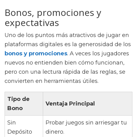
Bonos, promociones y
expectativas
Uno de los puntos más atractivos de jugar en
plataformas digitales es la generosidad de los
bonos y promociones
. A veces los jugadores
nuevos no entienden bien cómo funcionan,
pero con una lectura rápida de las reglas, se
convierten en herramientas útiles.
Tipo de
Ventaja Principal
Bono
Sin
Probar juegos sin arriesgar tu
Depósito
dinero.