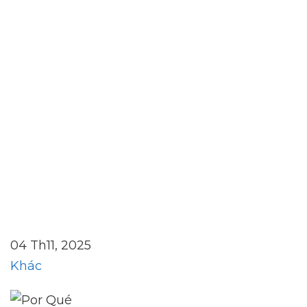
experiencia más que
una apuesta
04 Th11, 2025
Khác