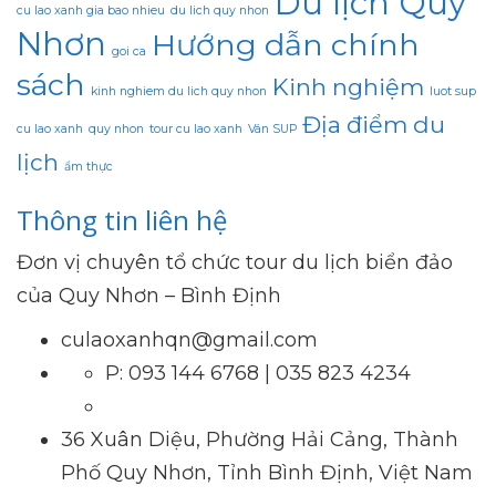
Du lịch Quy
cu lao xanh gia bao nhieu
du lich quy nhon
Nhơn
Hướng dẫn chính
goi ca
sách
Kinh nghiệm
kinh nghiem du lich quy nhon
luot sup
Địa điểm du
cu lao xanh
quy nhon
tour cu lao xanh
Ván SUP
lịch
ẩm thực
Thông tin liên hệ
Đơn vị chuyên tổ chức tour du lịch biển đảo
của Quy Nhơn – Bình Định
culaoxanhqn@gmail.com
P: 093 144 6768 | 035 823 4234
36 Xuân Diệu, Phường Hải Cảng, Thành
Phố Quy Nhơn, Tỉnh Bình Định, Việt Nam