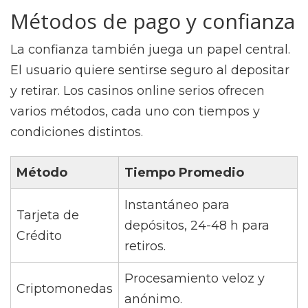
Métodos de pago y confianza
La confianza también juega un papel central.
El usuario quiere sentirse seguro al depositar
y retirar. Los casinos online serios ofrecen
varios métodos, cada uno con tiempos y
condiciones distintos.
Método
Tiempo Promedio
Instantáneo para
Tarjeta de
depósitos, 24-48 h para
Crédito
retiros.
Procesamiento veloz y
Criptomonedas
anónimo.