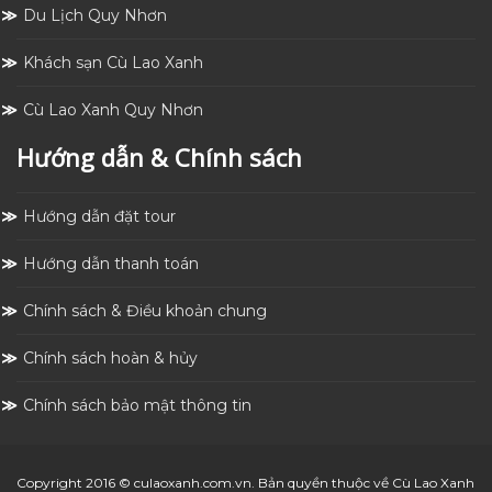
Du Lịch Quy Nhơn
Khách sạn Cù Lao Xanh
Cù Lao Xanh Quy Nhơn
Hướng dẫn & Chính sách
Hướng dẫn đặt tour
Hướng dẫn thanh toán
Chính sách & Điều khoản chung
Chính sách hoàn & hủy
Chính sách bảo mật thông tin
Copyright 2016 © culaoxanh.com.vn. Bản quyền thuộc về Cù Lao Xanh