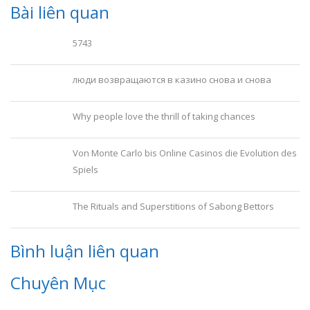
Bài liên quan
5743
люди возвращаются в казино снова и снова
Why people love the thrill of taking chances
Von Monte Carlo bis Online Casinos die Evolution des
Spiels
The Rituals and Superstitions of Sabong Bettors
Bình luận liên quan
Chuyên Mục