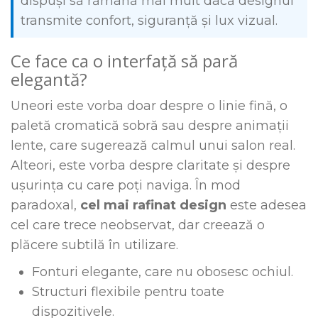
dispuși să rămână mai mult dacă designul
transmite confort, siguranță și lux vizual.
Ce face ca o interfață să pară
elegantă?
Uneori este vorba doar despre o linie fină, o
paletă cromatică sobră sau despre animații
lente, care sugerează calmul unui salon real.
Alteori, este vorba despre claritate și despre
ușurința cu care poți naviga. În mod
paradoxal,
cel mai rafinat design
este adesea
cel care trece neobservat, dar creează o
plăcere subtilă în utilizare.
Fonturi elegante, care nu obosesc ochiul.
Structuri flexibile pentru toate
dispozitivele.