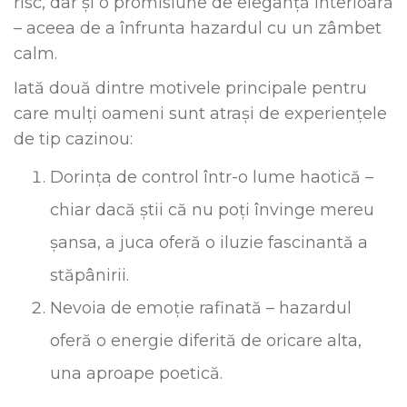
risc, dar și o promisiune de eleganță interioară
– aceea de a înfrunta hazardul cu un zâmbet
calm.
Iată două dintre motivele principale pentru
care mulți oameni sunt atrași de experiențele
de tip cazinou:
Dorința de control într-o lume haotică –
chiar dacă știi că nu poți învinge mereu
șansa, a juca oferă o iluzie fascinantă a
stăpânirii.
Nevoia de emoție rafinată – hazardul
oferă o energie diferită de oricare alta,
una aproape poetică.