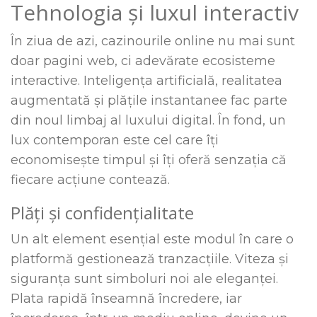
Tehnologia și luxul interactiv
În ziua de azi, cazinourile online nu mai sunt
doar pagini web, ci adevărate ecosisteme
interactive. Inteligența artificială, realitatea
augmentată și plățile instantanee fac parte
din noul limbaj al luxului digital. În fond, un
lux contemporan este cel care îți
economisește timpul și îți oferă senzația că
fiecare acțiune contează.
Plăți și confidențialitate
Un alt element esențial este modul în care o
platformă gestionează tranzacțiile. Viteza și
siguranța sunt simboluri noi ale eleganței.
Plata rapidă înseamnă încredere, iar