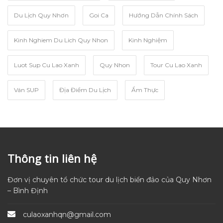
Du Lịch Quy Nhơn
Goi Ca
Hướng Dẫn Chính Sách
Kinh Nghiem Du Lich Quy Nhon
Kinh Nghiệm
Luot Sup Cu Lao Xanh
Quy Nhon
Tour Cu Lao Xanh
Ván SUP
Địa Điểm Du Lịch
Ẩm Thực
Thông tin liên hệ
Đơn vị chuyên tổ chức tour du lịch biển đảo của Quy Nhơn
– Bình Định
culaoxanhqn@gmail.com