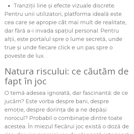
Tranziții line și efecte vizuale discrete.
Pentru unii utilizatori, platforma ideală este
cea care se apropie cât mai mult de realitate,
dar fără a-i invada spațiul personal. Pentru
alții, este portalul spre o lume secretă, unde
true
și unde fiecare click e un pas spre o
poveste de lux.
Natura riscului: ce căutăm de
fapt în joc
O temă adesea ignorată, dar fascinantă: de ce
jucăm? Este vorba despre bani, despre
emoție, despre dorința de a ne depăși
norocul? Probabil o combinație dintre toate
acestea. În miezul fiecărui joc există o doză de