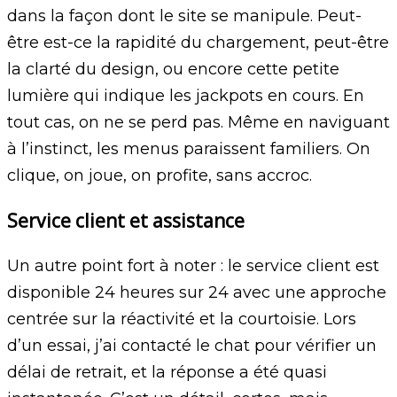
dans la façon dont le site se manipule. Peut-
être est-ce la rapidité du chargement, peut-être
la clarté du design, ou encore cette petite
lumière qui indique les jackpots en cours. En
tout cas, on ne se perd pas. Même en naviguant
à l’instinct, les menus paraissent familiers. On
clique, on joue, on profite, sans accroc.
Service client et assistance
Un autre point fort à noter : le service client est
disponible 24 heures sur 24 avec une approche
centrée sur la réactivité et la courtoisie. Lors
d’un essai, j’ai contacté le chat pour vérifier un
délai de retrait, et la réponse a été quasi