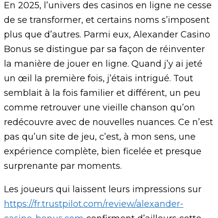
En 2025, l’univers des casinos en ligne ne cesse
de se transformer, et certains noms s’imposent
plus que d’autres. Parmi eux, Alexander Casino
Bonus se distingue par sa façon de réinventer
la manière de jouer en ligne. Quand j’y ai jeté
un œil la première fois, j’étais intrigué. Tout
semblait à la fois familier et différent, un peu
comme retrouver une vieille chanson qu’on
redécouvre avec de nouvelles nuances. Ce n’est
pas qu’un site de jeu, c’est, à mon sens, une
expérience complète, bien ficelée et presque
surprenante par moments.
Les joueurs qui laissent leurs impressions sur
https://fr.trustpilot.com/review/alexander-