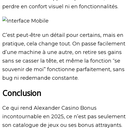
perdre en confort visuel ni en fonctionnalités.
C’est peut-être un détail pour certains, mais en
pratique, cela change tout. On passe facilement
d’une machine à une autre, on retire ses gains
sans se casser la tête, et même la fonction “se
souvenir de moi” fonctionne parfaitement, sans
bug ni redemande constante.
Conclusion
Ce qui rend Alexander Casino Bonus
incontournable en 2025, ce n’est pas seulement
son catalogue de jeux ou ses bonus attrayants.