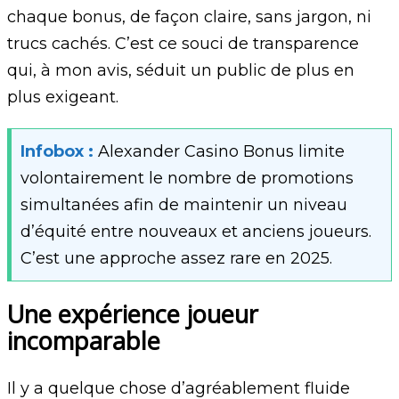
chaque bonus, de façon claire, sans jargon, ni
trucs cachés. C’est ce souci de transparence
qui, à mon avis, séduit un public de plus en
plus exigeant.
Infobox :
Alexander Casino Bonus limite
volontairement le nombre de promotions
simultanées afin de maintenir un niveau
d’équité entre nouveaux et anciens joueurs.
C’est une approche assez rare en 2025.
Une expérience joueur
incomparable
Il y a quelque chose d’agréablement fluide