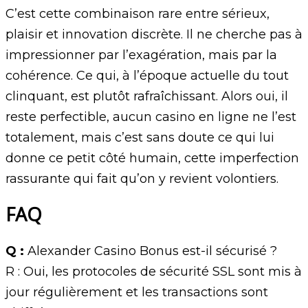
C’est cette combinaison rare entre sérieux,
plaisir et innovation discrète. Il ne cherche pas à
impressionner par l’exagération, mais par la
cohérence. Ce qui, à l’époque actuelle du tout
clinquant, est plutôt rafraîchissant. Alors oui, il
reste perfectible, aucun casino en ligne ne l’est
totalement, mais c’est sans doute ce qui lui
donne ce petit côté humain, cette imperfection
rassurante qui fait qu’on y revient volontiers.
FAQ
Q :
Alexander Casino Bonus est-il sécurisé ?
R : Oui, les protocoles de sécurité SSL sont mis à
jour régulièrement et les transactions sont