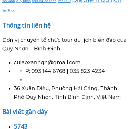
lao xanh
quy nhon
tour cu lao xanh
Ván SUP
ẩm thực
Thông tin liên hệ
Đơn vị chuyên tổ chức tour du lịch biển đảo của
Quy Nhơn – Bình Định
culaoxanhqn@gmail.com
P: 093 144 6768 | 035 823 4234
36 Xuân Diệu, Phường Hải Cảng, Thành
Phố Quy Nhơn, Tỉnh Bình Định, Việt Nam
Bài viết gần đây
5743