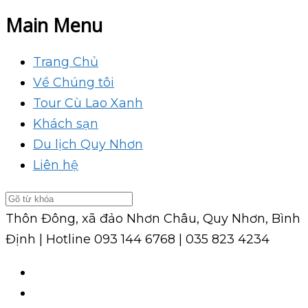
Main Menu
Trang Chủ
Về Chúng tôi
Tour Cù Lao Xanh
Khách sạn
Du lịch Quy Nhơn
Liên hệ
Thôn Đông, xã đảo Nhơn Châu, Quy Nhơn, Bình
Định | Hotline
093 144 6768 | 035 823 4234