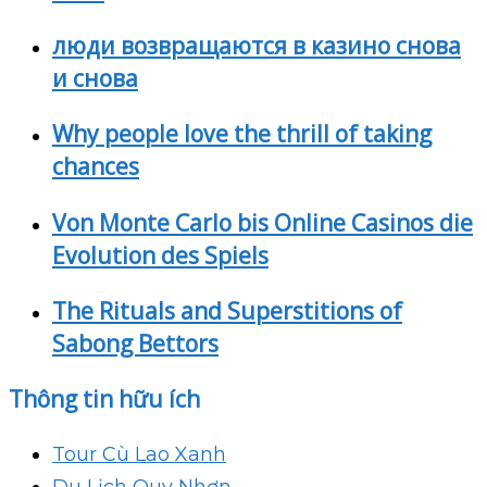
люди возвращаются в казино снова
и снова
Why people love the thrill of taking
chances
Von Monte Carlo bis Online Casinos die
Evolution des Spiels
The Rituals and Superstitions of
Sabong Bettors
Thông tin hữu ích
Tour Cù Lao Xanh
Du Lịch Quy Nhơn