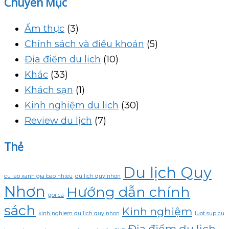
Chuyên Mục
Ẩm thực
(3)
Chính sách và điều khoản
(5)
Địa điểm du lịch
(10)
Khác
(33)
Khách sạn
(1)
Kinh nghiệm du lịch
(30)
Review du lịch
(7)
Thẻ
Du lịch Quy
cu lao xanh gia bao nhieu
du lich quy nhon
Nhơn
Hướng dẫn chính
goi ca
sách
Kinh nghiệm
kinh nghiem du lich quy nhon
luot sup cu
Địa điểm du lịch