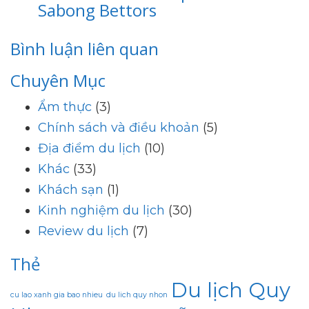
Sabong Bettors
Bình luận liên quan
Chuyên Mục
Ẩm thực
(3)
Chính sách và điều khoản
(5)
Địa điểm du lịch
(10)
Khác
(33)
Khách sạn
(1)
Kinh nghiệm du lịch
(30)
Review du lịch
(7)
Thẻ
Du lịch Quy
cu lao xanh gia bao nhieu
du lich quy nhon