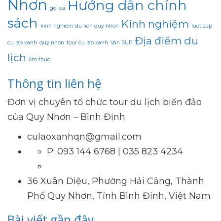
Nhơn
Hướng dẫn chính
goi ca
sách
Kinh nghiệm
kinh nghiem du lich quy nhon
luot sup
Địa điểm du
cu lao xanh
quy nhon
tour cu lao xanh
Ván SUP
lịch
ẩm thực
Thông tin liên hệ
Đơn vị chuyên tổ chức tour du lịch biển đảo
của Quy Nhơn – Bình Định
culaoxanhqn@gmail.com
P: 093 144 6768 | 035 823 4234
36 Xuân Diệu, Phường Hải Cảng, Thành
Phố Quy Nhơn, Tỉnh Bình Định, Việt Nam
Bài viết gần đây