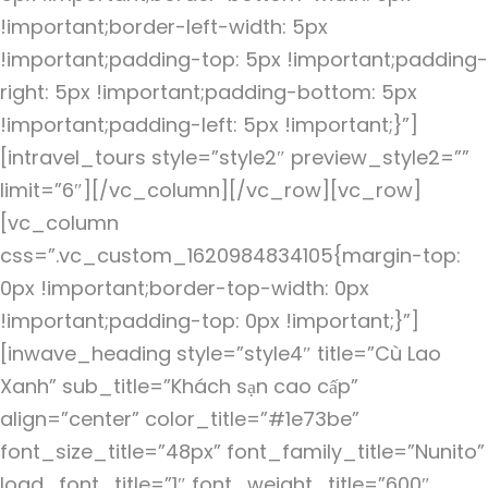
!important;border-left-width: 5px
!important;padding-top: 5px !important;padding-
right: 5px !important;padding-bottom: 5px
!important;padding-left: 5px !important;}”]
[intravel_tours style=”style2″ preview_style2=””
limit=”6″][/vc_column][/vc_row][vc_row]
[vc_column
css=”.vc_custom_1620984834105{margin-top:
0px !important;border-top-width: 0px
!important;padding-top: 0px !important;}”]
[inwave_heading style=”style4″ title=”Cù Lao
Xanh” sub_title=”Khách sạn cao cấp”
align=”center” color_title=”#1e73be”
font_size_title=”48px” font_family_title=”Nunito”
load_font_title=”1″ font_weight_title=”600″