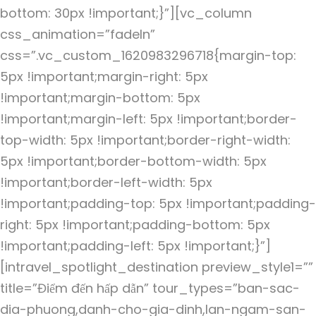
bottom: 30px !important;}”][vc_column
css_animation=”fadeIn”
css=”.vc_custom_1620983296718{margin-top:
5px !important;margin-right: 5px
!important;margin-bottom: 5px
!important;margin-left: 5px !important;border-
top-width: 5px !important;border-right-width:
5px !important;border-bottom-width: 5px
!important;border-left-width: 5px
!important;padding-top: 5px !important;padding-
right: 5px !important;padding-bottom: 5px
!important;padding-left: 5px !important;}”]
[intravel_spotlight_destination preview_style1=””
title=”Điểm đến hấp dẫn” tour_types=”ban-sac-
dia-phuong,danh-cho-gia-dinh,lan-ngam-san-