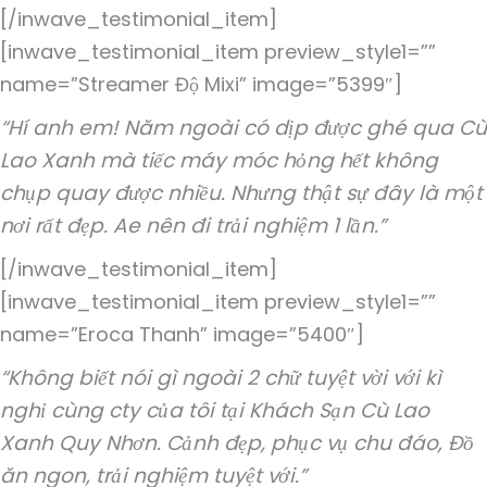
[/inwave_testimonial_item]
[inwave_testimonial_item preview_style1=””
name=”Streamer Độ Mixi” image=”5399″]
“Hí anh em! Năm ngoài có dịp được ghé qua Cù
Lao Xanh mà tiếc máy móc hỏng hết không
chụp quay được nhiều. Nhưng thật sự đây là một
nơi rất đẹp. Ae nên đi trải nghiệm 1 lần.”
[/inwave_testimonial_item]
[inwave_testimonial_item preview_style1=””
name=”Eroca Thanh” image=”5400″]
“Không biết nói gì ngoài 2 chữ tuyệt vời với kì
nghỉ cùng cty của tôi tại Khách Sạn Cù Lao
Xanh Quy Nhơn. Cảnh đẹp, phục vụ chu đáo, Đồ
ăn ngon, trải nghiệm tuyệt với.”