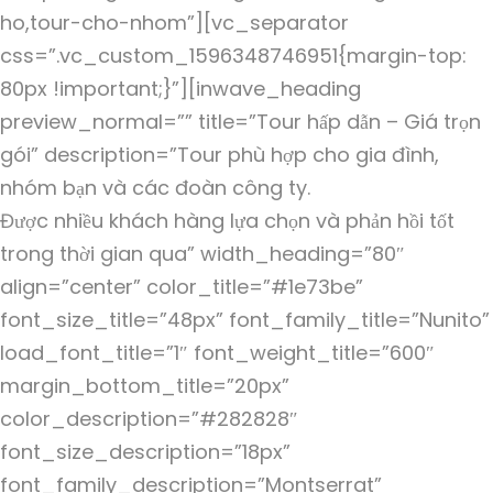
ho,tour-cho-nhom”][vc_separator
css=”.vc_custom_1596348746951{margin-top:
80px !important;}”][inwave_heading
preview_normal=”” title=”Tour hấp dẫn – Giá trọn
gói” description=”Tour phù hợp cho gia đình,
nhóm bạn và các đoàn công ty.
Được nhiều khách hàng lựa chọn và phản hồi tốt
trong thời gian qua” width_heading=”80″
align=”center” color_title=”#1e73be”
font_size_title=”48px” font_family_title=”Nunito”
load_font_title=”1″ font_weight_title=”600″
margin_bottom_title=”20px”
color_description=”#282828″
font_size_description=”18px”
font_family_description=”Montserrat”