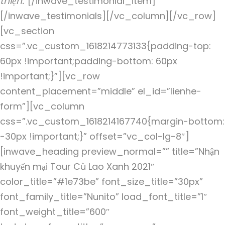
thiện.”
[/inwave_testimonial_item]
[/inwave_testimonials][/vc_column][/vc_row]
[vc_section
css=”.vc_custom_1618214773133{padding-top:
60px !important;padding-bottom: 60px
!important;}”][vc_row
content_placement=”middle” el_id=”lienhe-
form”][vc_column
css=”.vc_custom_1618214167740{margin-bottom:
-30px !important;}” offset=”vc_col-lg-8″]
[inwave_heading preview_normal=”” title=”Nhận
khuyến mại Tour Cù Lao Xanh 2021″
color_title=”#1e73be” font_size_title=”30px”
font_family_title=”Nunito” load_font_title=”1″
font_weight_title=”600″