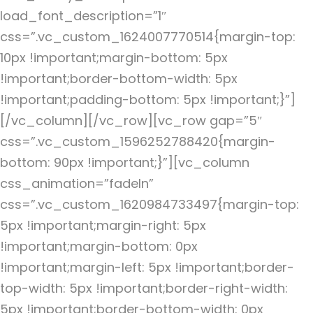
load_font_description=”1″
css=”.vc_custom_1624007770514{margin-top:
10px !important;margin-bottom: 5px
!important;border-bottom-width: 5px
!important;padding-bottom: 5px !important;}”]
[/vc_column][/vc_row][vc_row gap=”5″
css=”.vc_custom_1596252788420{margin-
bottom: 90px !important;}”][vc_column
css_animation=”fadeIn”
css=”.vc_custom_1620984733497{margin-top:
5px !important;margin-right: 5px
!important;margin-bottom: 0px
!important;margin-left: 5px !important;border-
top-width: 5px !important;border-right-width:
5px !important;border-bottom-width: 0px