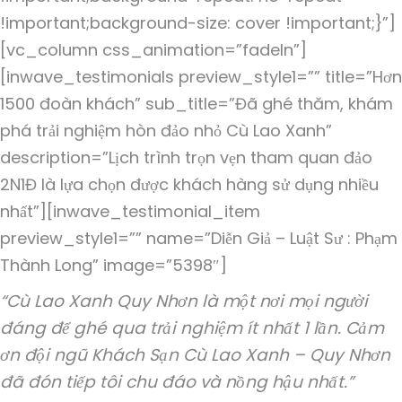
!important;background-size: cover !important;}”]
[vc_column css_animation=”fadeIn”]
[inwave_testimonials preview_style1=”” title=”Hơn
1500 đoàn khách” sub_title=”Đã ghé thăm, khám
phá trải nghiệm hòn đảo nhỏ Cù Lao Xanh”
description=”Lịch trình trọn vẹn tham quan đảo
2N1Đ là lựa chọn được khách hàng sử dụng nhiều
nhất”][inwave_testimonial_item
preview_style1=”” name=”Diễn Giả – Luật Sư : Phạm
Thành Long” image=”5398″]
“Cù Lao Xanh Quy Nhơn là một nơi mọi người
đáng để ghé qua trải nghiệm ít nhất 1 lần. Cảm
ơn đội ngũ Khách Sạn Cù Lao Xanh – Quy Nhơn
đã đón tiếp tôi chu đáo và nồng hậu nhất.”