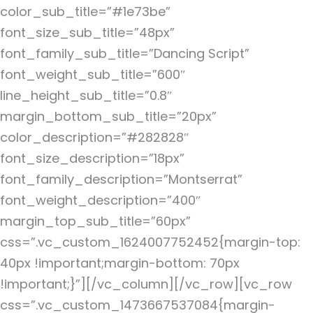
color_sub_title=”#1e73be”
font_size_sub_title=”48px”
font_family_sub_title=”Dancing Script”
font_weight_sub_title=”600″
line_height_sub_title=”0.8″
margin_bottom_sub_title=”20px”
color_description=”#282828″
font_size_description=”18px”
font_family_description=”Montserrat”
font_weight_description=”400″
margin_top_sub_title=”60px”
css=”.vc_custom_1624007752452{margin-top:
40px !important;margin-bottom: 70px
!important;}”][/vc_column][/vc_row]
[vc_row
css=”.vc_custom_1473667537084{margin-