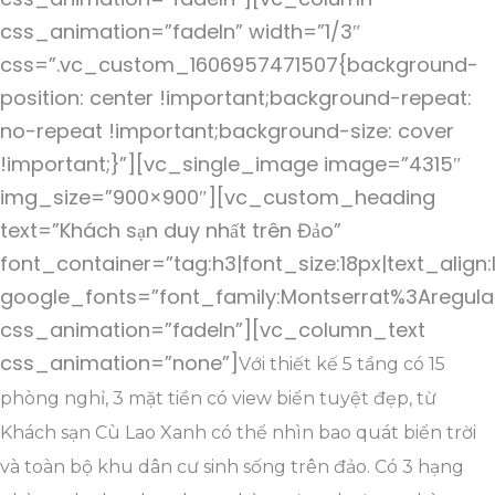
css_animation=”fadeIn” width=”1/3″
css=”.vc_custom_1606957471507{background-
position: center !important;background-repeat:
no-repeat !important;background-size: cover
!important;}”][vc_single_image image=”4315″
img_size=”900×900″][vc_custom_heading
text=”Khách sạn duy nhất trên Đảo”
font_container=”tag:h3|font_size:18px|text_align:
google_fonts=”font_family:Montserrat%3Aregul
css_animation=”fadeIn”][vc_column_text
css_animation=”none”]
Với thiết kế 5 tầng có 15
phòng nghỉ, 3 mặt tiền có view biển tuyệt đẹp, từ
Khách sạn Cù Lao Xanh có thể nhìn bao quát biển trời
và toàn bộ khu dân cư sinh sống trên đảo. Có 3 hạng