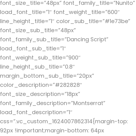
font_size_title=”48px” font_family_title=”Nunito”
load_font_title=”1″ font_weight_title=”600″
line_height_title=”1″ color_sub_title=”#1e73be”
font_size_sub_title=”48px”
font_family_sub_title=”Dancing Script”
load_font_sub_title=”1″
font_weight_sub_title=”900″
line_height_sub_title=”0.8″
margin_bottom_sub_title=”20px”
color_description=”#282828″
font_size_description=”18px”
font_family_description=”Montserrat”
load_font_description=”1″
css=”.vc_custom_1624007862314{margin-top:
92px !important;margin-bottom: 64px