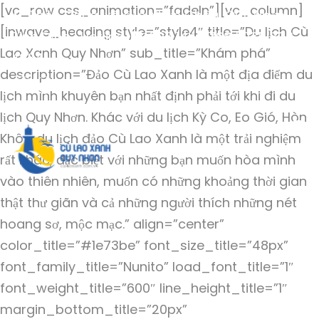
[vc_row css_animation=”fadeIn”][vc_column]
Thôn Đông, xã đảo Nhơn Châu, Quy Nhơn,
[inwave_heading style=”style4″ title=”Du lịch Cù
Bình Định | Hotline
093 144 6768 | 035 823
Lao Xanh Quy Nhơn” sub_title=”Khám phá”
4234
description=”Đảo Cù Lao Xanh là một địa điểm du
lịch mình khuyên bạn nhất định phải tới khi đi du
lịch Quy Nhơn. Khác với du lịch Kỳ Co, Eo Gió, Hòn
Khô…, du lịch đảo Cù Lao Xanh là một trải nghiệm
rất khác, đặc biệt với những bạn muốn hòa mình
vào thiên nhiên, muốn có những khoảng thời gian
thật thư giãn và cả những người thích những nét
hoang sơ, mộc mạc.” align=”center”
color_title=”#1e73be” font_size_title=”48px”
font_family_title=”Nunito” load_font_title=”1″
font_weight_title=”600″ line_height_title=”1″
margin_bottom_title=”20px”