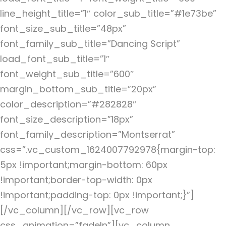
line_height_title=”1″ color_sub_title=”#1e73be”
font_size_sub_title=”48px”
font_family_sub_title=”Dancing Script”
load_font_sub_title=”1″
font_weight_sub_title=”600″
margin_bottom_sub_title=”20px”
color_description=”#282828″
font_size_description=”18px”
font_family_description=”Montserrat”
css=”.vc_custom_1624007792978{margin-top:
5px !important;margin-bottom: 60px
!important;border-top-width: 0px
!important;padding-top: 0px !important;}”]
[/vc_column][/vc_row][vc_row
css_animation=”fadeIn”][vc_column