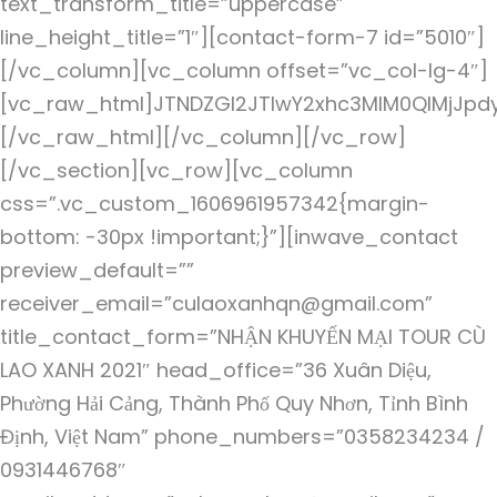
text_transform_title=”uppercase”
line_height_title=”1″][contact-form-7 id=”5010″]
[/vc_column][vc_column offset=”vc_col-lg-4″]
[vc_raw_html]JTNDZGl2JTIwY2xhc3MlM0QlMjJpd
[/vc_raw_html][/vc_column][/vc_row]
[/vc_section][vc_row][vc_column
css=”.vc_custom_1606961957342{margin-
bottom: -30px !important;}”][inwave_contact
preview_default=””
receiver_email=”culaoxanhqn@gmail.com”
title_contact_form=”NHẬN KHUYẾN MẠI TOUR CÙ
LAO XANH 2021″ head_office=”36 Xuân Diệu,
Phường Hải Cảng, Thành Phố Quy Nhơn, Tỉnh Bình
Định, Việt Nam” phone_numbers=”0358234234 /
0931446768″