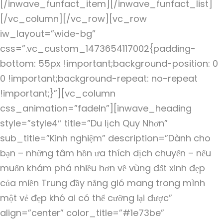
[/inwave_funfact_item][/inwave_funfact_list]
[/vc_column][/vc_row][vc_row
iw_layout=”wide-bg”
css=”.vc_custom_1473654117002{padding-
bottom: 55px !important;background-position: 0
0 !important;background-repeat: no-repeat
!important;}”][vc_column
css_animation=”fadeIn”][inwave_heading
style=”style4″ title=”Du lịch Quy Nhơn”
sub_title=”Kinh nghiệm” description=”Dành cho
bạn – những tâm hồn ưa thích dịch chuyển – nếu
muốn khám phá nhiều hơn về vùng đất xinh đẹp
của miền Trung đầy nắng gió mang trong mình
một vẻ đẹp khó ai có thể cưỡng lại được”
align=”center” color_title=”#1e73be”