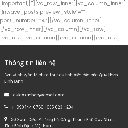
!important;}”][vc_row_inner][vc_column_inner]
[inwave_posts preview_style1=””
post_number=”4″][/vc_column_inner]
[/vc_row_inner][/vc_column][/vc_row]
[vc_row][vc_column][/vc_column][/vc_row]
Thông tin liên hệ
Đơn vị chuyên tổ chức tour du lịch biển đảo của Quy Nhơn –
Bình Định
culaoxanhqn@gmail.com
P: 093 144 6768 | 035 823 4234
36 Xuân Diệu, Phường Hải Cảng, Thành Phố Quy Nhơn,
Tỉnh Bình Định, Việt Nam