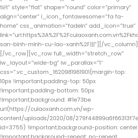
tiết” style=”flat” shape=”round” color=”primary”
align=”center” i_icon_fontawesome=”fa fa-
home” css_animation=”fadeIn” add_icon=”true”
link=”url:https%3A%2F%2Fculaoxanh.com.vn%2Fkh
san-binh-minh-cu-lao-xanh%2F|||”][/vc_column]
[/vc_row][vc_row full_width=”stretch_row”
iw_layout=”wide-bg” iw_parallax=”1″
css=”.vc_custom_1620981961901{margin-top:
10px !important;padding-top: 50px
!important;padding-bottom: 50px
!important;background: #1e73be
url(https://culaoxanh.com.vn/wp-
content/uploads/2020/08/279f44899a6f66313f7e
id=3755) !important;background-position: center
!important;background-repeat: no-repeat