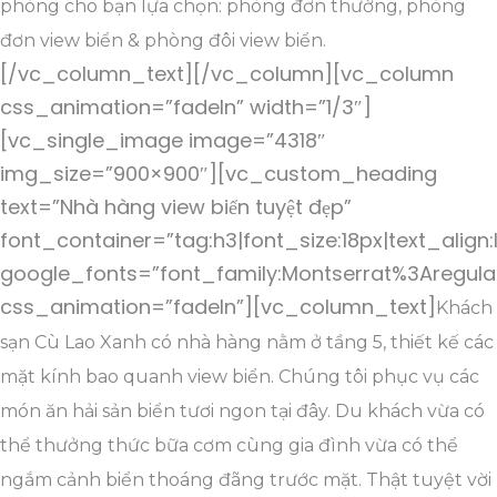
phòng cho bạn lựa chọn: phòng đơn thường, phòng
đơn view biển & phòng đôi view biển.
[/vc_column_text][/vc_column][vc_column
css_animation=”fadeIn” width=”1/3″]
[vc_single_image image=”4318″
img_size=”900×900″][vc_custom_heading
text=”Nhà hàng view biển tuyệt đẹp”
font_container=”tag:h3|font_size:18px|text_align:
google_fonts=”font_family:Montserrat%3Aregul
css_animation=”fadeIn”][vc_column_text]
Khách
sạn Cù Lao Xanh có nhà hàng nằm ở tầng 5, thiết kế các
mặt kính bao quanh view biển. Chúng tôi phục vụ các
món ăn hải sản biển tươi ngon tại đây. Du khách vừa có
thể thưởng thức bữa cơm cùng gia đình vừa có thể
ngắm cảnh biển thoáng đãng trước mặt. Thật tuyệt vời