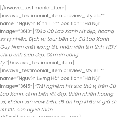
[/inwave_testimonial_item]
[inwave_testimonial_item preview_style1=””
name=”Nguyễn Đình Tiến” position=”Hà Nội”
“Đảo Cù Lao Xanh rất đẹp, hoang
image=”3613″]
sơ tự nhiên. Dịch vụ tour bên cty Cù Lao Xanh
Quy Nhơn chất lượng tốt, nhân viên tận tình, HDV
chụp ảnh siêu đẹp. Cảm ơn công
ty.”
[/inwave_testimonial_item]
[inwave_testimonial_item preview_style1=””
name=”Nguyễn Lương Hà” position=”Hà Nội”
“Trải nghiệm hết sức thú vị trên Cù
image=”3615″]
Lao Xanh, cảnh biển rất đẹp, thiên nhiên hoang
sơ, khách sạn view biển, đồ ăn hợp khẩu vị giá cả
rất tốt, con người thân