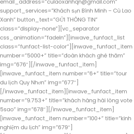
email_address=”culaoxanhqn@gmail.com”
support_services=”Khách sạn Bình Minh – Cù Lao
Xanh” button_text=”GỬI THÔNG TIN”
class=”display-none”][vc_separator
css_animation=”fadeIn”][inwave_funfact_list
class=”funfact-list-color”][inwave_funfact_item
number=”5000+” title=”đoàn khách ghé thăm”
img=”676″][/inwave_funfact_item]
[inwave_funfact_item number=”6+” title=”tour
du lịch Quy Nhơn” img=”677″]
[/inwave_funfact_item][inwave_funfact_item
number=”9.753+” title=”khách hàng hài lòng vote
5sao” img=”678″][/inwave_funfact_item]
[inwave_funfact_item number=”100+” title=”kinh
nghiệm du lịch” img=”679″]