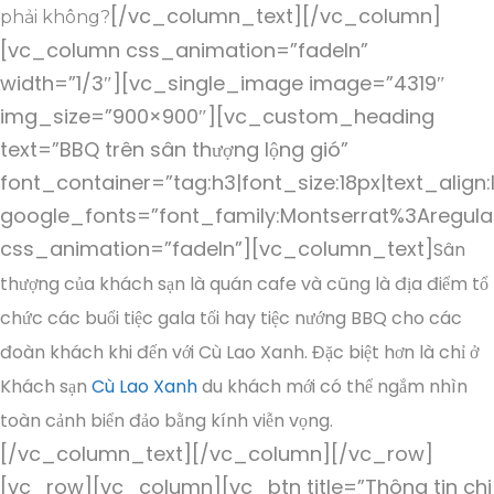
[/vc_column_text][/vc_column]
phải không?
[vc_column css_animation=”fadeIn”
width=”1/3″][vc_single_image image=”4319″
img_size=”900×900″][vc_custom_heading
text=”BBQ trên sân thượng lộng gió”
font_container=”tag:h3|font_size:18px|text_align:
google_fonts=”font_family:Montserrat%3Aregul
css_animation=”fadeIn”][vc_column_text]
Sân
thượng của khách sạn là quán cafe và cũng là địa điểm tổ
chức các buổi tiệc gala tối hay tiệc nướng BBQ cho các
đoàn khách khi đến với Cù Lao Xanh. Đặc biệt hơn là chỉ ở
Khách sạn
Cù Lao Xanh
du khách mới có thể ngắm nhìn
toàn cảnh biển đảo bằng kính viễn vọng.
[/vc_column_text][/vc_column][/vc_row]
[vc_row][vc_column][vc_btn title=”Thông tin chi