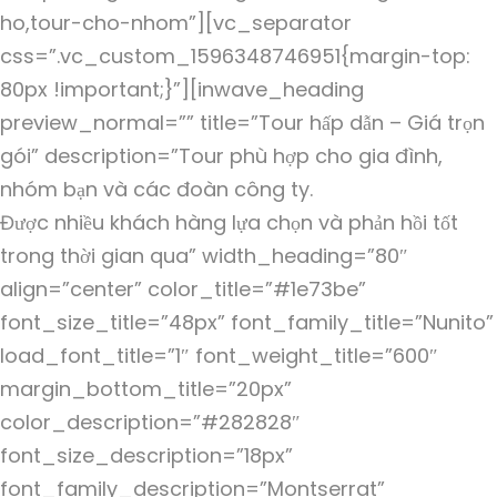
ho,tour-cho-nhom”][vc_separator
css=”.vc_custom_1596348746951{margin-top:
80px !important;}”][inwave_heading
preview_normal=”” title=”Tour hấp dẫn – Giá trọn
gói” description=”Tour phù hợp cho gia đình,
nhóm bạn và các đoàn công ty.
Được nhiều khách hàng lựa chọn và phản hồi tốt
trong thời gian qua” width_heading=”80″
align=”center” color_title=”#1e73be”
font_size_title=”48px” font_family_title=”Nunito”
load_font_title=”1″ font_weight_title=”600″
margin_bottom_title=”20px”
color_description=”#282828″
font_size_description=”18px”
font_family_description=”Montserrat”