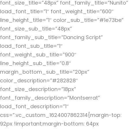
font_size_title=”48px” font_family_title=”Nunito”
load_font_title=”1″ font_weight_title=”600″
line_height_title=”1″ color_sub_title=”#1e73be”
font_size_sub_title=”48px”
font_family_sub_title=”Dancing Script”
load_font_sub_title=”1″
font_weight_sub_title=”900″
line_height_sub_title=”0.8″
margin_bottom_sub_title=”20px”
color_description=”#282828″
font_size_description=”18px”
font_family_description=”Montserrat”
load_font_description=”1″
css=”.vc_custom_1624007862314{margin-top:
92px !important;margin-bottom: 64px