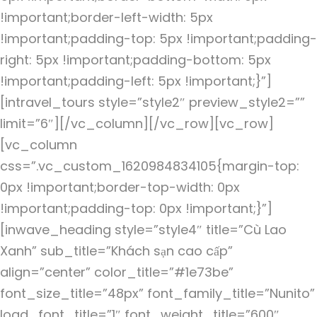
!important;border-left-width: 5px
!important;padding-top: 5px !important;padding-
right: 5px !important;padding-bottom: 5px
!important;padding-left: 5px !important;}”]
[intravel_tours style=”style2″ preview_style2=””
limit=”6″][/vc_column][/vc_row][vc_row]
[vc_column
css=”.vc_custom_1620984834105{margin-top:
0px !important;border-top-width: 0px
!important;padding-top: 0px !important;}”]
[inwave_heading style=”style4″ title=”Cù Lao
Xanh” sub_title=”Khách sạn cao cấp”
align=”center” color_title=”#1e73be”
font_size_title=”48px” font_family_title=”Nunito”
load_font_title=”1″ font_weight_title=”600″