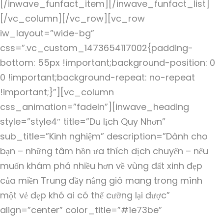
[/inwave_funfact_item][/inwave_funfact_list]
[/vc_column][/vc_row][vc_row
iw_layout=”wide-bg”
css=”.vc_custom_1473654117002{padding-
bottom: 55px !important;background-position: 0
0 !important;background-repeat: no-repeat
!important;}”][vc_column
css_animation=”fadeIn”][inwave_heading
style=”style4″ title=”Du lịch Quy Nhơn”
sub_title=”Kinh nghiệm” description=”Dành cho
bạn – những tâm hồn ưa thích dịch chuyển – nếu
muốn khám phá nhiều hơn về vùng đất xinh đẹp
của miền Trung đầy nắng gió mang trong mình
một vẻ đẹp khó ai có thể cưỡng lại được”
align=”center” color_title=”#1e73be”