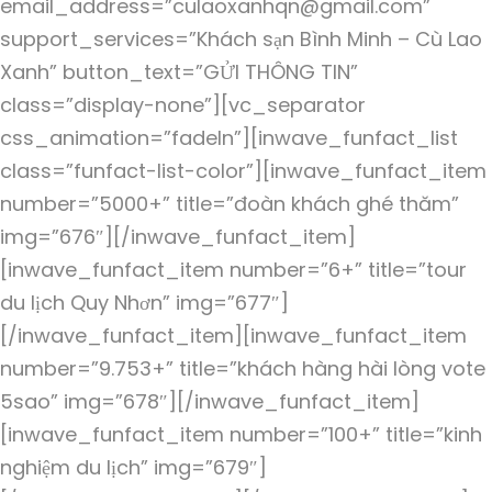
email_address=”culaoxanhqn@gmail.com”
support_services=”Khách sạn Bình Minh – Cù Lao
Xanh” button_text=”GỬI THÔNG TIN”
class=”display-none”][vc_separator
css_animation=”fadeIn”][inwave_funfact_list
class=”funfact-list-color”][inwave_funfact_item
number=”5000+” title=”đoàn khách ghé thăm”
img=”676″][/inwave_funfact_item]
[inwave_funfact_item number=”6+” title=”tour
du lịch Quy Nhơn” img=”677″]
[/inwave_funfact_item][inwave_funfact_item
number=”9.753+” title=”khách hàng hài lòng vote
5sao” img=”678″][/inwave_funfact_item]
[inwave_funfact_item number=”100+” title=”kinh
nghiệm du lịch” img=”679″]