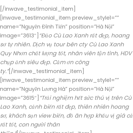
[/inwave_testimonial_item]
[inwave_testimonial_item preview_style1=””
name=”Nguyễn Đình Tiến” position=”Hà Nội”
“Đảo Cù Lao Xanh rất đẹp, hoang
image=”3613″]
sơ tự nhiên. Dịch vụ tour bên cty Cù Lao Xanh
Quy Nhơn chất lượng tốt, nhân viên tận tình, HDV
chụp ảnh siêu đẹp. Cảm ơn công
ty.”
[/inwave_testimonial_item]
[inwave_testimonial_item preview_style1=””
name=”Nguyễn Lương Hà” position=”Hà Nội”
“Trải nghiệm hết sức thú vị trên Cù
image=”3615″]
Lao Xanh, cảnh biển rất đẹp, thiên nhiên hoang
sơ, khách sạn view biển, đồ ăn hợp khẩu vị giá cả
rất tốt, con người thân