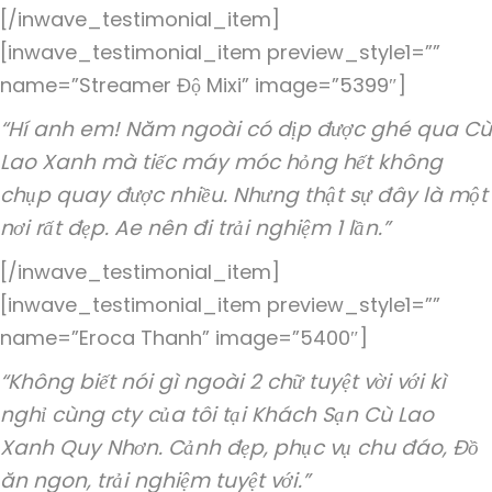
[/inwave_testimonial_item]
[inwave_testimonial_item preview_style1=””
name=”Streamer Độ Mixi” image=”5399″]
“Hí anh em! Năm ngoài có dịp được ghé qua Cù
Lao Xanh mà tiếc máy móc hỏng hết không
chụp quay được nhiều. Nhưng thật sự đây là một
nơi rất đẹp. Ae nên đi trải nghiệm 1 lần.”
[/inwave_testimonial_item]
[inwave_testimonial_item preview_style1=””
name=”Eroca Thanh” image=”5400″]
“Không biết nói gì ngoài 2 chữ tuyệt vời với kì
nghỉ cùng cty của tôi tại Khách Sạn Cù Lao
Xanh Quy Nhơn. Cảnh đẹp, phục vụ chu đáo, Đồ
ăn ngon, trải nghiệm tuyệt với.”