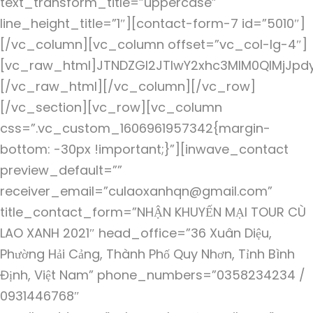
text_transform_title=”uppercase”
line_height_title=”1″][contact-form-7 id=”5010″]
[/vc_column][vc_column offset=”vc_col-lg-4″]
[vc_raw_html]JTNDZGl2JTIwY2xhc3MlM0QlMjJpd
[/vc_raw_html][/vc_column][/vc_row]
[/vc_section][vc_row][vc_column
css=”.vc_custom_1606961957342{margin-
bottom: -30px !important;}”][inwave_contact
preview_default=””
receiver_email=”culaoxanhqn@gmail.com”
title_contact_form=”NHẬN KHUYẾN MẠI TOUR CÙ
LAO XANH 2021″ head_office=”36 Xuân Diệu,
Phường Hải Cảng, Thành Phố Quy Nhơn, Tỉnh Bình
Định, Việt Nam” phone_numbers=”0358234234 /
0931446768″