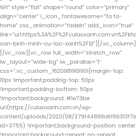
tiết” style=”flat” shape=”round” color=”primary”
align=”center” i_icon_fontawesome=”fa fa-
home” css_animation=”fadeIn” add_icon=”true”
link=”url:https%3A%2F%2Fculaoxanh.com.vn%2Fkh
san-binh-minh-cu-lao-xanh%2F|||”][/vc_column]
[/vc_row][vc_row full_width=”stretch_row”
iw_layout=”wide-bg” iw_parallax=”1″
css=”.vc_custom_1620981961901{margin-top:
10px !important;padding-top: 50px
!important;padding-bottom: 50px
!important;background: #1e73be
url(https://culaoxanh.com.vn/wp-
content/uploads/2020/08/279f44899a6f66313f7e
id=3755) !important;background-position: center
!important;background-repeat: no-repeat