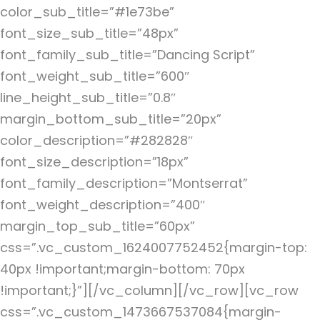
color_sub_title=”#1e73be”
font_size_sub_title=”48px”
font_family_sub_title=”Dancing Script”
font_weight_sub_title=”600″
line_height_sub_title=”0.8″
margin_bottom_sub_title=”20px”
color_description=”#282828″
font_size_description=”18px”
font_family_description=”Montserrat”
font_weight_description=”400″
margin_top_sub_title=”60px”
css=”.vc_custom_1624007752452{margin-top:
40px !important;margin-bottom: 70px
!important;}”][/vc_column][/vc_row]
[vc_row
css=”.vc_custom_1473667537084{margin-