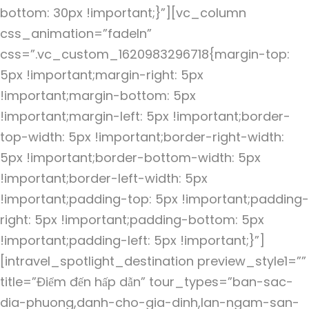
bottom: 30px !important;}”][vc_column
css_animation=”fadeIn”
css=”.vc_custom_1620983296718{margin-top:
5px !important;margin-right: 5px
!important;margin-bottom: 5px
!important;margin-left: 5px !important;border-
top-width: 5px !important;border-right-width:
5px !important;border-bottom-width: 5px
!important;border-left-width: 5px
!important;padding-top: 5px !important;padding-
right: 5px !important;padding-bottom: 5px
!important;padding-left: 5px !important;}”]
[intravel_spotlight_destination preview_style1=””
title=”Điểm đến hấp dẫn” tour_types=”ban-sac-
dia-phuong,danh-cho-gia-dinh,lan-ngam-san-