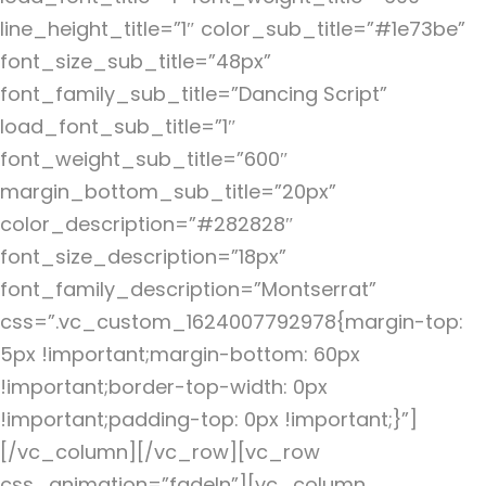
line_height_title=”1″ color_sub_title=”#1e73be”
font_size_sub_title=”48px”
font_family_sub_title=”Dancing Script”
load_font_sub_title=”1″
font_weight_sub_title=”600″
margin_bottom_sub_title=”20px”
color_description=”#282828″
font_size_description=”18px”
font_family_description=”Montserrat”
css=”.vc_custom_1624007792978{margin-top:
5px !important;margin-bottom: 60px
!important;border-top-width: 0px
!important;padding-top: 0px !important;}”]
[/vc_column][/vc_row][vc_row
css_animation=”fadeIn”][vc_column