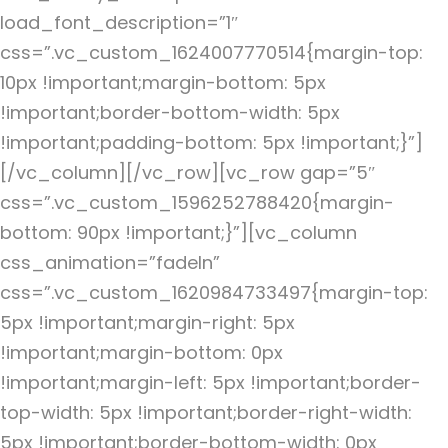
load_font_description=”1″
css=”.vc_custom_1624007770514{margin-top:
10px !important;margin-bottom: 5px
!important;border-bottom-width: 5px
!important;padding-bottom: 5px !important;}”]
[/vc_column][/vc_row][vc_row gap=”5″
css=”.vc_custom_1596252788420{margin-
bottom: 90px !important;}”][vc_column
css_animation=”fadeIn”
css=”.vc_custom_1620984733497{margin-top:
5px !important;margin-right: 5px
!important;margin-bottom: 0px
!important;margin-left: 5px !important;border-
top-width: 5px !important;border-right-width:
5px !important;border-bottom-width: 0px