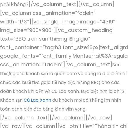
[/vc_column_text][/vc_column]
phải không?
[vc_column css_animation=”fadeIn”
width=”1/3″][vc_single_image image=”4319″
img_size=”900×900″][vc_custom_heading
text=”BBQ trên sân thượng lộng gió”
font_container=”tag:h3|font_size:18px|text_align:
google_fonts=”font_family:Montserrat%3Aregul
css_animation=”fadeIn”][vc_column_text]
Sân
thượng của khách sạn là quán cafe và cũng là địa điểm tổ
chức các buổi tiệc gala tối hay tiệc nướng BBQ cho các
đoàn khách khi đến với Cù Lao Xanh. Đặc biệt hơn là chỉ ở
Khách sạn
Cù Lao Xanh
du khách mới có thể ngắm nhìn
toàn cảnh biển đảo bằng kính viễn vọng.
[/vc_column_text][/vc_column][/vc_row]
[vc_row][vc_column][vc_btn title=”Thông tin chi