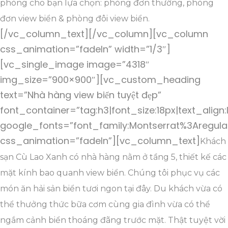
phòng cho bạn lựa chọn: phòng đơn thường, phòng
đơn view biển & phòng đôi view biển.
[/vc_column_text][/vc_column][vc_column
css_animation=”fadeIn” width=”1/3″]
[vc_single_image image=”4318″
img_size=”900×900″][vc_custom_heading
text=”Nhà hàng view biển tuyệt đẹp”
font_container=”tag:h3|font_size:18px|text_align:
google_fonts=”font_family:Montserrat%3Aregul
css_animation=”fadeIn”][vc_column_text]
Khách
sạn Cù Lao Xanh có nhà hàng nằm ở tầng 5, thiết kế các
mặt kính bao quanh view biển. Chúng tôi phục vụ các
món ăn hải sản biển tươi ngon tại đây. Du khách vừa có
thể thưởng thức bữa cơm cùng gia đình vừa có thể
ngắm cảnh biển thoáng đãng trước mặt. Thật tuyệt vời