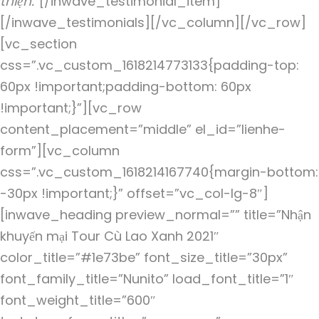
thiện.”
[/inwave_testimonial_item]
[/inwave_testimonials][/vc_column][/vc_row]
[vc_section
css=”.vc_custom_1618214773133{padding-top:
60px !important;padding-bottom: 60px
!important;}”][vc_row
content_placement=”middle” el_id=”lienhe-
form”][vc_column
css=”.vc_custom_1618214167740{margin-bottom:
-30px !important;}” offset=”vc_col-lg-8″]
[inwave_heading preview_normal=”” title=”Nhận
khuyến mại Tour Cù Lao Xanh 2021″
color_title=”#1e73be” font_size_title=”30px”
font_family_title=”Nunito” load_font_title=”1″
font_weight_title=”600″