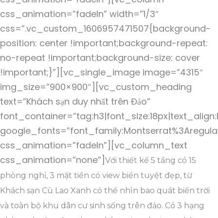
css_animation=”fadeIn” width=”1/3″
css=”.vc_custom_1606957471507{background-
position: center !important;background-repeat:
no-repeat !important;background-size: cover
!important;}”][vc_single_image image=”4315″
img_size=”900×900″][vc_custom_heading
text=”Khách sạn duy nhất trên Đảo”
font_container=”tag:h3|font_size:18px|text_align:
google_fonts=”font_family:Montserrat%3Aregul
css_animation=”fadeIn”][vc_column_text
css_animation=”none”]
Với thiết kế 5 tầng có 15
phòng nghỉ, 3 mặt tiền có view biển tuyệt đẹp, từ
Khách sạn Cù Lao Xanh có thể nhìn bao quát biển trời
và toàn bộ khu dân cư sinh sống trên đảo. Có 3 hạng