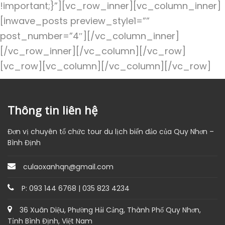
!important;}”][vc_row_inner][vc_column_inner]
[inwave_posts preview_style1=””
post_number=”4″][/vc_column_inner]
[/vc_row_inner][/vc_column][/vc_row]
[vc_row][vc_column][/vc_column][/vc_row]
Thông tin liên hệ
Đơn vị chuyên tổ chức tour du lịch biển đảo của Quy Nhơn –
Bình Định
culaoxanhqn@gmail.com
P: 093 144 6768 | 035 823 4234
36 Xuân Diệu, Phường Hải Cảng, Thành Phố Quy Nhơn,
Tỉnh Bình Định, Việt Nam