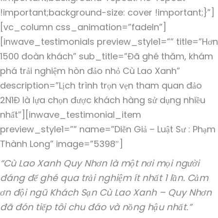
!important;background-size: cover !important;}”]
[vc_column css_animation=”fadeIn”]
[inwave_testimonials preview_style1=”” title=”Hơn
1500 đoàn khách” sub_title=”Đã ghé thăm, khám
phá trải nghiệm hòn đảo nhỏ Cù Lao Xanh”
description=”Lịch trình trọn vẹn tham quan đảo
2N1Đ là lựa chọn được khách hàng sử dụng nhiều
nhất”][inwave_testimonial_item
preview_style1=”” name=”Diễn Giả – Luật Sư : Phạm
Thành Long” image=”5398″]
“Cù Lao Xanh Quy Nhơn là một nơi mọi người
đáng để ghé qua trải nghiệm ít nhất 1 lần. Cảm
ơn đội ngũ Khách Sạn Cù Lao Xanh – Quy Nhơn
đã đón tiếp tôi chu đáo và nồng hậu nhất.”