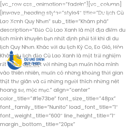
[vc_row css_animation=”fadeIn”][vc_column]
Thôn Đông, xã đảo Nhơn Châu, Quy Nhơn,
[inwave_heading style=”style4″ title=”Du lịch Cù
Bình Định | Hotline
093 144 6768 | 035 823
Lao Xanh Quy Nhơn” sub_title=”Khám phá”
4234
description=”Đảo Cù Lao Xanh là một địa điểm du
lịch mình khuyên bạn nhất định phải tới khi đi du
lịch Quy Nhơn. Khác với du lịch Kỳ Co, Eo Gió, Hòn
Khô…, du lịch đảo Cù Lao Xanh là một trải nghiệm
rất khác, đặc biệt với những bạn muốn hòa mình
vào thiên nhiên, muốn có những khoảng thời gian
thật thư giãn và cả những người thích những nét
hoang sơ, mộc mạc.” align=”center”
color_title=”#1e73be” font_size_title=”48px”
font_family_title=”Nunito” load_font_title=”1″
font_weight_title=”600″ line_height_title=”1″
margin_bottom_title=”20px”