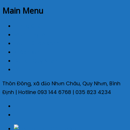
Main Menu
Trang Chủ
Về Chúng tôi
Tour Cù Lao Xanh
Khách sạn
Du lịch Quy Nhơn
Liên hệ
Thôn Đông, xã đảo Nhơn Châu, Quy Nhơn, Bình
Định | Hotline
093 144 6768 | 035 823 4234