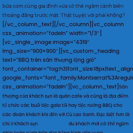
bữa cơm cùng gia đình vừa có thể ngắm cảnh biển
thoáng đãng trước mặt. Thật tuyệt vời phải không?
[/vc_column_text][/vc_column][vc_column
css_animation=”fadeIn” width=”1/3″]
[vc_single_image image=”4319″
img_size=”900×900″][vc_custom_heading
text=”BBQ trên sân thượng lộng gió”
font_container=”tag:h3|font_size:18px|text_align
google_fonts=”font_family:Montserrat%3Aregu
css_animation=”fadeIn”][vc_column_text]
Sân
thượng của khách sạn là quán cafe và cũng là địa điểm
tổ chức các buổi tiệc gala tối hay tiệc nướng BBQ cho
các đoàn khách khi đến với Cù Lao Xanh. Đặc biệt hơn là
chỉ ở Khách sạn
Cù Lao Xanh
du khách mới có thể ngắm
nhìn toàn cảnh biển đảo bằng kính viễn vọng.