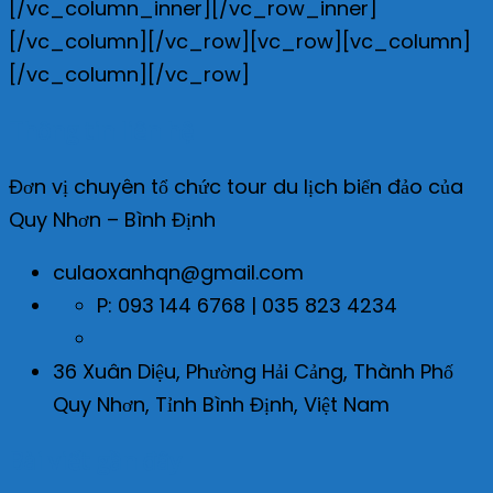
[/vc_column_inner][/vc_row_inner]
[/vc_column][/vc_row][vc_row][vc_column]
[/vc_column][/vc_row]
Thông tin liên hệ
Đơn vị chuyên tổ chức tour du lịch biển đảo của
Quy Nhơn – Bình Định
culaoxanhqn@gmail.com
P: 093 144 6768 | 035 823 4234
36 Xuân Diệu, Phường Hải Cảng, Thành Phố
Quy Nhơn, Tỉnh Bình Định, Việt Nam
Bài viết gần đây