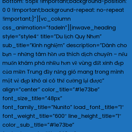
bottom: 55px !important;background-position:
0 0 !important;background-repeat: no-repeat
!important;}”][vc_column
css_animation=”fadeIn”][inwave_heading
style=”style4″ title=”Du lịch Quy Nhơn”
sub_title=”Kinh nghiệm” description=”Dành cho
bạn – những tâm hồn ưa thích dịch chuyển – nếu
muốn khám phá nhiều hơn về vùng đất xinh đẹp
của miền Trung đầy nắng gió mang trong mình
một vẻ đẹp khó ai có thể cưỡng lại được”
align=”center” color_title=”#1e73be”
font_size_title=”48px”
font_family_title=”Nunito” load_font_title=”1″
font_weight_title=”600″ line_height_title=”1″
color_sub_title=”#1e73be”