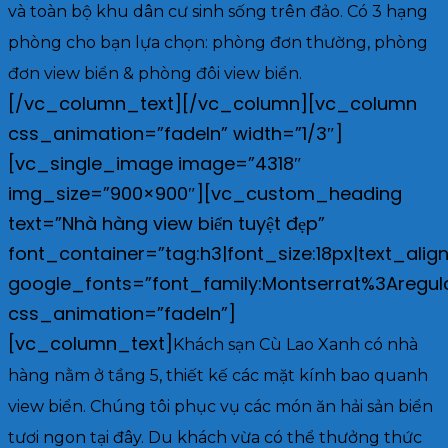
và toàn bộ khu dân cư sinh sống trên đảo. Có 3 hạng
phòng cho bạn lựa chọn: phòng đơn thường, phòng
đơn view biển & phòng đôi view biển.
[/vc_column_text][/vc_column][vc_column
css_animation=”fadeIn” width=”1/3″]
[vc_single_image image=”4318″
img_size=”900×900″][vc_custom_heading
text=”Nhà hàng view biển tuyệt đẹp”
font_container=”tag:h3|font_size:18px|text_align
google_fonts=”font_family:Montserrat%3Aregu
css_animation=”fadeIn”]
[vc_column_text]
Khách sạn Cù Lao Xanh có nhà
hàng nằm ở tầng 5, thiết kế các mặt kính bao quanh
view biển. Chúng tôi phục vụ các món ăn hải sản biển
tươi ngon tại đây. Du khách vừa có thể thưởng thức