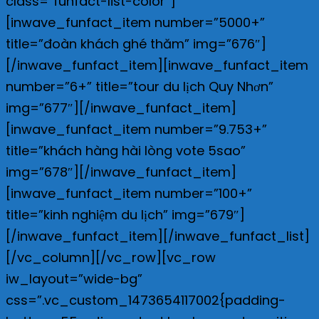
class=”funfact-list-color”]
[inwave_funfact_item number=”5000+”
title=”đoàn khách ghé thăm” img=”676″]
[/inwave_funfact_item][inwave_funfact_item
number=”6+” title=”tour du lịch Quy Nhơn”
img=”677″][/inwave_funfact_item]
[inwave_funfact_item number=”9.753+”
title=”khách hàng hài lòng vote 5sao”
img=”678″][/inwave_funfact_item]
[inwave_funfact_item number=”100+”
title=”kinh nghiệm du lịch” img=”679″]
[/inwave_funfact_item][/inwave_funfact_list]
[/vc_column][/vc_row][vc_row
iw_layout=”wide-bg”
css=”.vc_custom_1473654117002{padding-