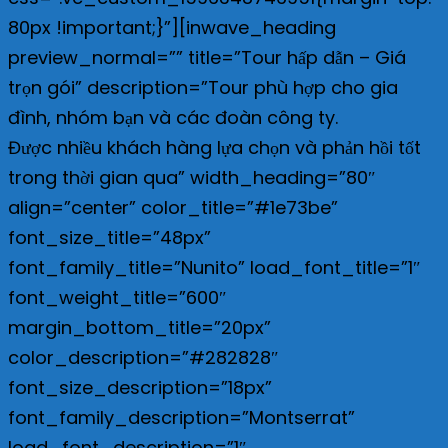
80px !important;}”][inwave_heading
preview_normal=”” title=”Tour hấp dẫn – Giá
trọn gói” description=”Tour phù hợp cho gia
đình, nhóm bạn và các đoàn công ty.
Được nhiều khách hàng lựa chọn và phản hồi tốt
trong thời gian qua” width_heading=”80″
align=”center” color_title=”#1e73be”
font_size_title=”48px”
font_family_title=”Nunito” load_font_title=”1″
font_weight_title=”600″
margin_bottom_title=”20px”
color_description=”#282828″
font_size_description=”18px”
font_family_description=”Montserrat”
load_font_description=”1″