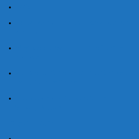
5743
люди возвращаются в казино снова
и снова
Why people love the thrill of taking
chances
Von Monte Carlo bis Online Casinos die
Evolution des Spiels
The Rituals and Superstitions of
Sabong Bettors
Thông tin hữu ích
Tour Cù Lao Xanh