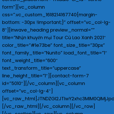
form”][vc_column
css=”.vc_custom_1618214167740{margin-
bottom: -30px !important;}” offset=”vc_col-lg-
8″][inwave_heading preview_normal=””
title=”Nhận khuyến mại Tour Cù Lao Xanh 2021″
color_title=”#1e73be” font_size_title=”30px”
font_family_title=”Nunito” load_font_title=”1″
font_weight_title=”600″
text_transform_title=”uppercase”
line_height_title=”1″][contact-form-7
id=”5010″][/vc_column][vc_column
offset=”vc_col-lg-4″]
[vc_raw_html]JTNDZGl2JTIwY2xhc3MlM0QlMjJpd
[/vc_raw_html][/vc_column][/vc_row]
[/vc_section][vc_row][vc_column