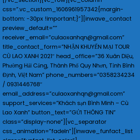
css=”.vc_custom_1606961957342{margin-
bottom: -30px !important;}”][inwave_contact
preview_default=””
receiver_email=”culaoxanhqn@gmail.com”
title_contact_form=”NHẬN KHUYẾN MẠI TOUR
CÙ LAO XANH 2021″ head_office=”36 Xuân Diệu,
Phường Hải Cảng, Thành Phố Quy Nhơn, Tỉnh Bình
Định, Việt Nam” phone_numbers=”0358234234
/ 0931446768″
email_address=”culaoxanhqn@gmail.com”
support_services=”Khách sạn Bình Minh – Cù
Lao Xanh” button_text=”GỬI THÔNG TIN”
class=”display-none”][vc_separator
css_animation=”fadeIn”][inwave_funfact_list