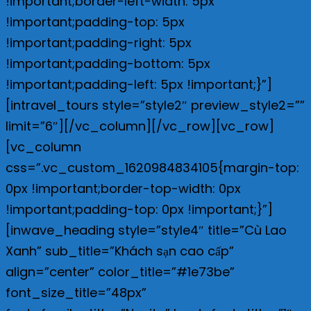
!important;border-left-width: 5px
!important;padding-top: 5px
!important;padding-right: 5px
!important;padding-bottom: 5px
!important;padding-left: 5px !important;}”]
[intravel_tours style=”style2″ preview_style2=””
limit=”6″][/vc_column][/vc_row][vc_row]
[vc_column
css=”.vc_custom_1620984834105{margin-top:
0px !important;border-top-width: 0px
!important;padding-top: 0px !important;}”]
[inwave_heading style=”style4″ title=”Cù Lao
Xanh” sub_title=”Khách sạn cao cấp”
align=”center” color_title=”#1e73be”
font_size_title=”48px”