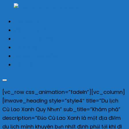
Trang Chủ
Về Chúng tôi
Tour Cù Lao Xanh
Khách sạn
Du lịch Quy Nhơn
Liên hệ
[vc_row css_animation=”fadeIn”][vc_column]
[inwave_heading style=”style4″ title=”Du lịch
Cù Lao Xanh Quy Nhơn” sub_title=”Khám phá”
description=”Đảo Cù Lao Xanh là một địa điểm
du lịch mình khuyên bạn nhất định phải tới khi đi