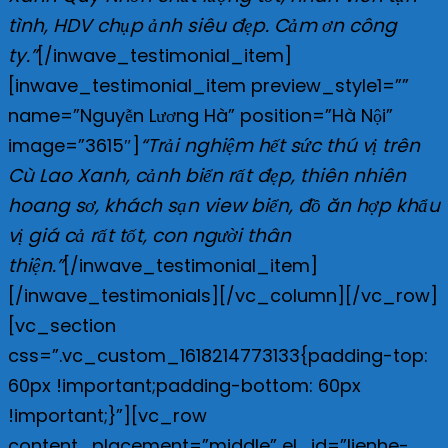
tình, HDV chụp ảnh siêu đẹp. Cảm ơn công
ty.”
[/inwave_testimonial_item]
[inwave_testimonial_item preview_style1=””
name=”Nguyễn Lương Hà” position=”Hà Nội”
“Trải nghiệm hết sức thú vị trên
image=”3615″]
Cù Lao Xanh, cảnh biển rất đẹp, thiên nhiên
hoang sơ, khách sạn view biển, đồ ăn hợp khẩu
vị giá cả rất tốt, con người thân
thiện.”
[/inwave_testimonial_item]
[/inwave_testimonials][/vc_column][/vc_row]
[vc_section
css=”.vc_custom_1618214773133{padding-top:
60px !important;padding-bottom: 60px
!important;}”][vc_row
content_placement=”middle” el_id=”lienhe-