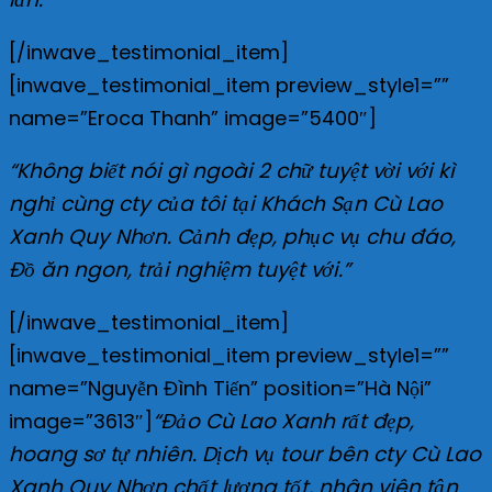
[/inwave_testimonial_item]
[inwave_testimonial_item preview_style1=””
name=”Eroca Thanh” image=”5400″]
“Không biết nói gì ngoài 2 chữ tuyệt vời với kì
nghỉ cùng cty của tôi tại Khách Sạn Cù Lao
Xanh Quy Nhơn. Cảnh đẹp, phục vụ chu đáo,
Đồ ăn ngon, trải nghiệm tuyệt với.”
[/inwave_testimonial_item]
[inwave_testimonial_item preview_style1=””
name=”Nguyễn Đình Tiến” position=”Hà Nội”
“Đảo Cù Lao Xanh rất đẹp,
image=”3613″]
hoang sơ tự nhiên. Dịch vụ tour bên cty Cù Lao
Xanh Quy Nhơn chất lượng tốt, nhân viên tận