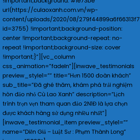
!important;background: #1e73be
url(https://culaoxanh.com.vn/wp-
content/uploads/2020/08/279f44899a6f66313f7
id=3755) !important;background-position:
center !important;background-repeat: no-
repeat !important;background-size: cover
!important;}”][vc_column
css_animation=”fadeIn”][inwave_testimonials
preview_style1=”” title=”Hơn 1500 đoàn khách”
sub_title=”Đã ghé thăm, khám phá trải nghiệm
hòn đảo nhỏ Cù Lao Xanh” description=”Lịch
trình trọn vẹn tham quan đảo 2N1Đ là lựa chọn
được khách hàng sử dụng nhiều nhất”]
[inwave_testimonial_item preview_style1=””
name=”Diễn Giả – Luật Sư : Phạm Thành Long”