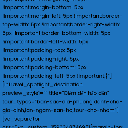
!important;margin-bottom: 5px
!important;margin-left: 5px !important;border-
top-width: 5px !important;border-right-width:
5px !important;border-bottom-width: 5px
!important;border-left-width: 5px
!important;padding-top: 5px
!important;padding-right: 5px
!important;padding-bottom: 5px
!important;padding-left: 5px !important;}”]
[intravel_spotlight_destination
preview_style1=”” title=”Điểm đến hấp dẫn”
tour_types=”ban-sac-dia-phuong,danh-cho-
gia-dinh,lan-ngam-san-ho,tour-cho-nhom”]
[vc_separator
css=”.vc_custom_1596348746951{margin-top: