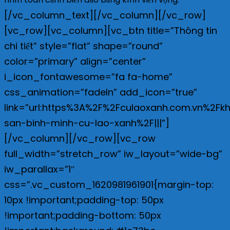
[/vc_column_text][/vc_column][/vc_row]
[vc_row][vc_column][vc_btn title=”Thông tin
chi tiết” style=”flat” shape=”round”
color=”primary” align=”center”
i_icon_fontawesome=”fa fa-home”
css_animation=”fadeIn” add_icon=”true”
link=”url:https%3A%2F%2Fculaoxanh.com.vn%2Fk
san-binh-minh-cu-lao-xanh%2F|||”]
[/vc_column][/vc_row][vc_row
full_width=”stretch_row” iw_layout=”wide-bg”
iw_parallax=”1″
css=”.vc_custom_1620981961901{margin-top:
10px !important;padding-top: 50px
!important;padding-bottom: 50px