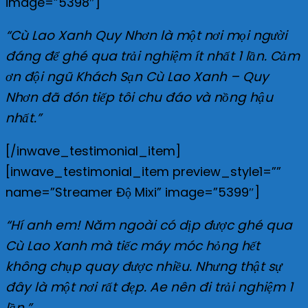
image=”5398″]
“Cù Lao Xanh Quy Nhơn là một nơi mọi người
đáng để ghé qua trải nghiệm ít nhất 1 lần. Cảm
ơn đội ngũ Khách Sạn Cù Lao Xanh – Quy
Nhơn đã đón tiếp tôi chu đáo và nồng hậu
nhất.”
[/inwave_testimonial_item]
[inwave_testimonial_item preview_style1=””
name=”Streamer Độ Mixi” image=”5399″]
“Hí anh em! Năm ngoài có dịp được ghé qua
Cù Lao Xanh mà tiếc máy móc hỏng hết
không chụp quay được nhiều. Nhưng thật sự
đây là một nơi rất đẹp. Ae nên đi trải nghiệm 1
lần.”