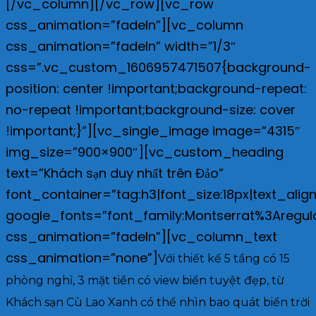
[/vc_column][/vc_row][vc_row
css_animation=”fadeIn”][vc_column
css_animation=”fadeIn” width=”1/3″
css=”.vc_custom_1606957471507{background-
position: center !important;background-repeat:
no-repeat !important;background-size: cover
!important;}”][vc_single_image image=”4315″
img_size=”900×900″][vc_custom_heading
text=”Khách sạn duy nhất trên Đảo”
font_container=”tag:h3|font_size:18px|text_align
google_fonts=”font_family:Montserrat%3Aregu
css_animation=”fadeIn”][vc_column_text
css_animation=”none”]
Với thiết kế 5 tầng có 15
phòng nghỉ, 3 mặt tiền có view biển tuyệt đẹp, từ
Khách sạn Cù Lao Xanh có thể nhìn bao quát biển trời