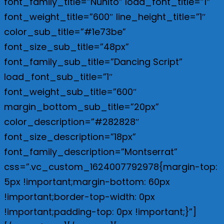
font_family_title=”Nunito” load_font_title=”1″
font_weight_title=”600″ line_height_title=”1″
color_sub_title=”#1e73be”
font_size_sub_title=”48px”
font_family_sub_title=”Dancing Script”
load_font_sub_title=”1″
font_weight_sub_title=”600″
margin_bottom_sub_title=”20px”
color_description=”#282828″
font_size_description=”18px”
font_family_description=”Montserrat”
css=”.vc_custom_1624007792978{margin-top:
5px !important;margin-bottom: 60px
!important;border-top-width: 0px
!important;padding-top: 0px !important;}”]