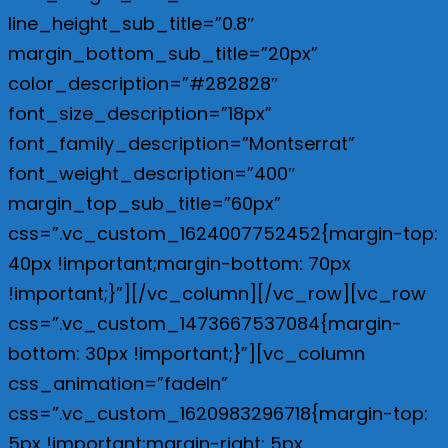
line_height_sub_title=”0.8″
margin_bottom_sub_title=”20px”
color_description=”#282828″
font_size_description=”18px”
font_family_description=”Montserrat”
font_weight_description=”400″
margin_top_sub_title=”60px”
css=”.vc_custom_1624007752452{margin-top:
40px !important;margin-bottom: 70px
!important;}”][/vc_column][/vc_row]
[vc_row
css=”.vc_custom_1473667537084{margin-
bottom: 30px !important;}”][vc_column
css_animation=”fadeIn”
css=”.vc_custom_1620983296718{margin-top:
5px !important;margin-right: 5px