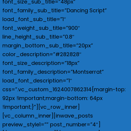
font_size_sub_title=”48px”
font_family_sub_title=”Dancing Script”
load_font_sub_title=”1″
font_weight_sub_title=”900″
line_height_sub_title=”0.8″
margin_bottom_sub_title=”20px”
color_description=”#282828″
font_size_description=”18px”
font_family_description=”Montserrat”
load_font_description=”1″
css=”.vc_custom_1624007862314{margin-top:
92px !important;margin-bottom: 64px
!important;}”][vc_row_inner]
[vc_column_inner][inwave_posts
preview_style1=”” post_number=”4″]